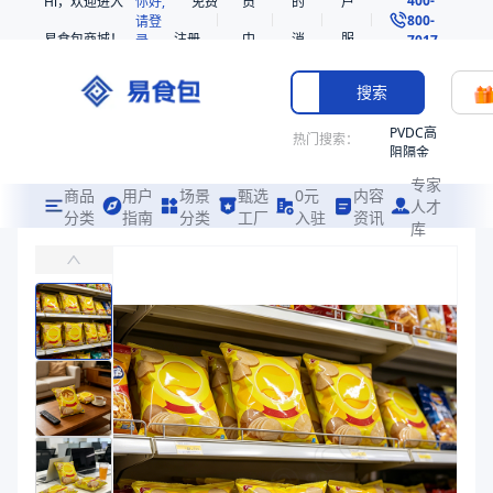
Hi，欢迎进入
你好,
免费
员
的
户
800-
请登
易食包商城！
注册
中
消
服
录
7017
心
息
务
搜索
PVDC高
热门搜索：
阻隔金
枪鱼柳
专家
共挤热
商品
用户
场景
甄选
0元
内容
人才
收缩袋
分类
指南
分类
工厂
入驻
资讯
库
充氮铝箔袋自动包装卷膜
PE
易食包（EPAK）专注于充氮铝箔袋自动包装卷膜包装，提供详尽的规
221340
非阻隔
价格：
在线询价
共挤热
收缩袋
商品参数
221360
商品分类
复合膜
烤箱袋
产品特性
支持定制
221330
商品图片
SE53
热收缩