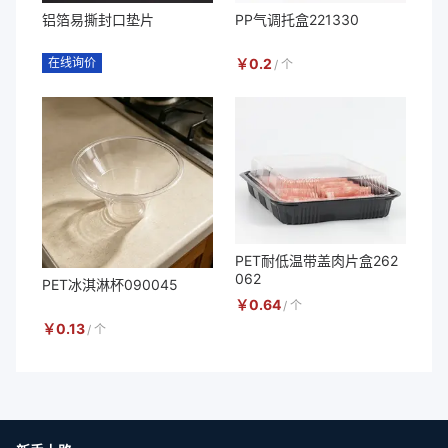
铝箔易撕封口垫片
PP气调托盒221330
在线询价
￥
0.2
/
个
PET耐低温带盖肉片盒262
062
PET冰淇淋杯090045
￥
0.64
/
个
￥
0.13
/
个