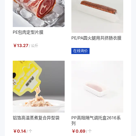
PE包肉定型片膜
PE/PA圆火腿用共挤肠衣膜
￥
13.27
/
公斤
在线询价
铝箔高温蒸煮复合异型袋
PP高阻隔气调托盒2616系
列
￥
0.14
￥
0.69
/
个
/
个