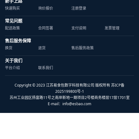
新手上路
快速购买
询价报价
注册登录
常见问题
配送政策
合同签署
支付说明
发票管理
售后服务保障
换货
退货
售后服务政策
关于我们
平台介绍
联系我们
Copyright © 2023 江苏易食包数字科技有限公司 版权所有 苏ICP备
2025199800号-1
苏州工业园区扬富路11号之南岸新地一期项目2号楼商务楼层17层1701室
E-mail：
info@esbao.com