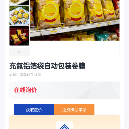
袋
拉伸膜
充氮铝箔袋自动包装卷膜
近期已成交
37
个订单
在线询价
获取底价
免费样品申领