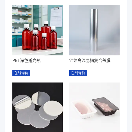
PET深色避光瓶
铝箔高温易揭复合盖膜
在线询价
在线询价