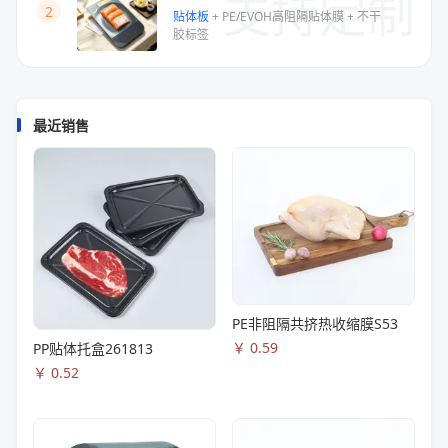
支持定制
2
贴体板
+
PE/EVOH高阻隔贴体膜
+
不干
胶标签
最近销售
PE非阻隔共挤热收缩膜S53
￥
0.59
PP贴体托盒261813
￥
0.52