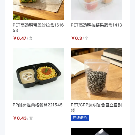
PET高透明带盖沙拉盒1616
PET高透明拉链果蔬盒1413
53
￥
0.47
￥
0.3
/
套
/
个
PP耐高温两格餐盒221545
PET/CPP透明复合自立自封
袋
￥
0.43
在线询价
/
套