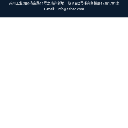
苏州工业园区扬富路11号之南岸新地一期项目2号楼商务楼层17层1701室
E-mail：
info@esbao.com