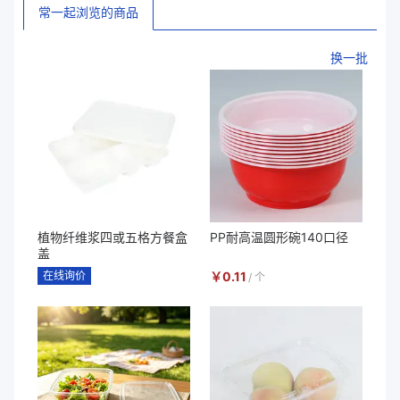
常一起浏览的商品
换一批
植物纤维浆四或五格方餐盒
PP耐高温圆形碗140口径
盖
在线询价
￥
0.11
/
个