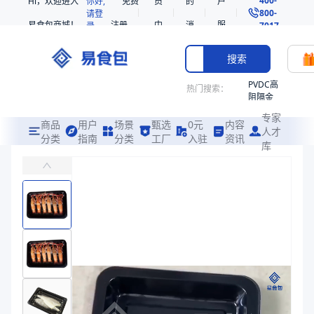
Hi，欢迎进入
你好,
免费
员
的
户
800-
请登
易食包商城！
注册
中
消
服
录
7017
心
息
务
搜索
PVDC高
热门搜索：
阻隔金
枪鱼柳
专家
共挤热
商品
用户
场景
甄选
0元
内容
人才
收缩袋
分类
指南
分类
工厂
入驻
资讯
库
PE/EVOH高阻隔贴体膜
PE
易食包（EPAK）专注于PE/EVOH高阻隔贴体膜包装，提供详尽的
221340
非阻隔
价格：
￥56.12 ~ ￥58.31
共挤热
收缩袋
商品参数
221360
商品分类
贴体膜
221330
主要材质
PE、EVOH、PE/EVOH
烤箱袋
厚度（μm）
100、100、150
SE53
宽度（mm）
760、422、1296、1124、324、100~1300、450
热收缩
长度（m）
600、4000、500、50