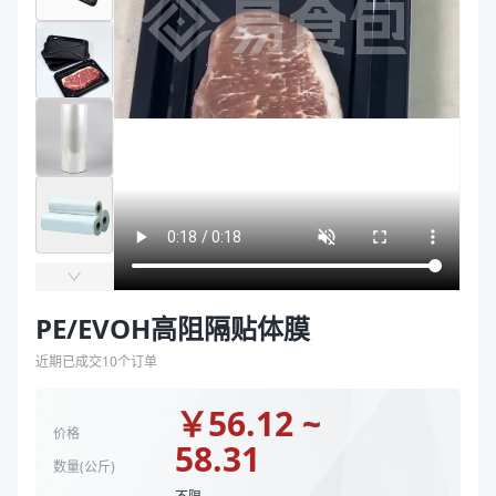
袋
颜色
透明
拉伸膜
材质
PE/EVOH
宽度mm
100~1300
厚度
100μm、150μm
主要材质
PE、EVOH
厚度（μm）
100、100、150
宽度（mm）
100~1300、450
颜色
透明
商品图片
PE/EVOH高阻隔贴体膜
近期已成交
10
个订单
￥
56.12 ~
价格
58.31
数量(
公斤
)
不限