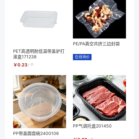
PE/PA真空共挤三边封袋
PET高透明耐低温带盖驴打
滚盒171238
在线询价
￥
0.23
/
个
PP气调托盒201450
PP带盖圆盘碗2400106