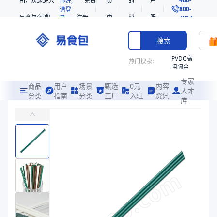
Hi，欢迎进入
你好,
免费
员
的
户
800-
请登
易食包商城！
注册
中
消
服
录
7017
心
息
务
搜索
PVDC高
热门搜索：
阻隔金
枪鱼柳
专家
共挤热
商品
用户
场景
甄选
0元
内容
人才
收缩袋
分类
指南
分类
工厂
入驻
资讯
库
PLA可降解三孔吸管
PE
易食包（EPAK）专注于PLA可降解三孔吸管包装，提供详尽的规格
221340
非阻隔
价格：
在线询价
共挤热
收缩袋
商品参数
221360
商品分类
塑料吸管
烤箱袋
产品特性
支持定制
221330
产品特性
支持定制
SE53
商品图片
热收缩