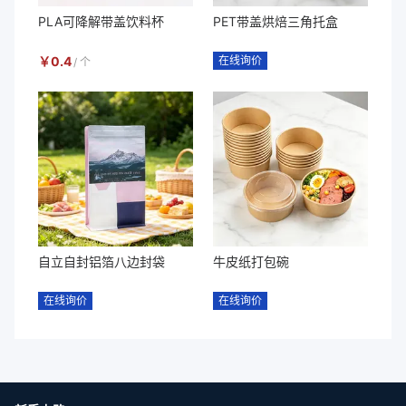
PLA可降解带盖饮料杯
PET带盖烘焙三角托盒
￥
0.4
在线询价
/
个
自立自封铝箔八边封袋
牛皮纸打包碗
在线询价
在线询价