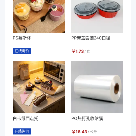
PS慕斯杯
PP带盖圆碗240口径
在线询价
￥
1.73
/
套
白卡纸西点托
PO热打孔收缩膜
在线询价
￥
16.43
/
公斤