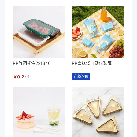
PP气调托盒221340
PP雪糕袋自动包装膜
￥
0.2
在线询价
/
个