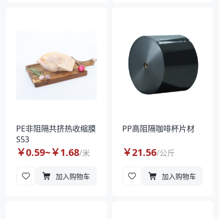
PE非阻隔共挤热收缩膜
PP高阻隔咖啡杯片材
S53
￥
0.59
~￥
1.68
￥
21.56
/
米
/
公斤
加入购物车
加入购物车