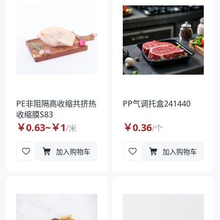
PE非阻隔高收缩共挤热
PP气调托盒241440
收缩膜S83
￥
0.63
~￥
1
￥
0.36
/
米
/
个
加入购物车
加入购物车