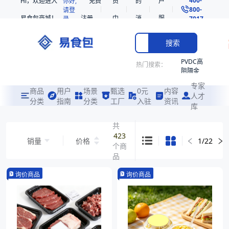
Hi，欢迎进入
你好,
免费
员
的
户
800-
请登
易食包商城！
注册
中
消
服
录
7017
心
息
务
搜索
PVDC高
热门搜索：
阻隔金
枪鱼柳
专家
共挤热
商品
用户
场景
甄选
0元
内容
人才
收缩袋
分类
指南
分类
工厂
入驻
资讯
库
PE
非阻隔
共
共挤热
423
销量
价格
1
/
22
收缩袋
个商
221340
品
221360
询价商品
询价商品
烤箱袋
221330
SE53
热收缩