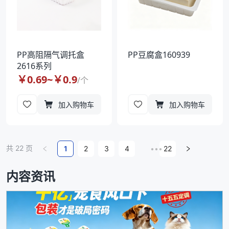
PP高阻隔气调托盒
PP豆腐盒160939
2616系列
￥
0.69
~￥
0.9
/
个
加入购物车
加入购物车
共
22
页
1
2
3
4
•••
22
内容资讯