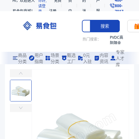
Hi，欢迎进入
你好,
免费
员
的
户
800-
请登
易食包商城！
注册
中
消
服
录
7017
心
息
务
搜索
PVDC高
热门搜索：
阻隔金
枪鱼柳
专家
共挤热
商品
用户
场景
甄选
0元
内容
人才
收缩袋
分类
指南
分类
工厂
入驻
资讯
库
PE/PVDC高阻隔共挤热收缩袋PB72
PE
易食包（EPAK）专注于PE/PVDC高阻隔共挤热收缩袋PB72包
非阻隔
共挤热
价格：
￥1.2284 ~ ￥2.2393
收缩袋
221340
商品参数
221360
商品品牌
天加新材
烤箱袋
商品分类
热收缩袋
221330
产品特性
材质 PVDC/PE 厚度50μm
SE53
主要材质
PE、PVDC
热收缩
厚度（μm）
50