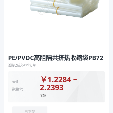
袋
宽度（mm）
400、500
拉伸膜
长度（mm）
700、480
颜色
透明
封口方式
弧线封底、弧线底封
宽度 mm
400、500、230
长度 mm
480、530、700
商品图片
PE/PVDC高阻隔共挤热收缩袋PB72
近期已成交
43
个订单
￥
1.2284 ~
价格
2.2393
数量(
个
)
不限
已下架