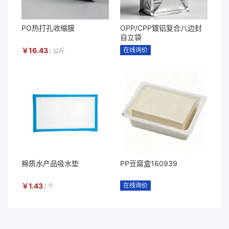
PO热打孔收缩膜
OPP/CPP镀铝复合八边封
自立袋
￥
16.43
在线询价
/
公斤
棉质水产品吸水垫
PP豆腐盒160939
￥
1.43
在线询价
/
个