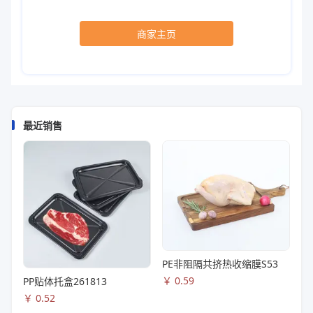
商家主页
最近销售
PE非阻隔共挤热收缩膜S53
￥
0.59
PP贴体托盒261813
￥
0.52