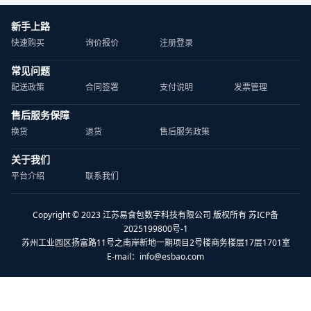
新手上路
快速购买
询价报价
注册登录
常见问题
配送政策
合同签署
支付说明
发票管理
售后服务保障
换货
退货
售后服务政策
关于我们
平台介绍
联系我们
Copyright © 2023 江苏易食包数字科技有限公司 版权所有 苏ICP备
2025199800号-1
苏州工业园区扬富路11号之南岸新地一期项目2号楼商务楼层17层1701室
E-mail：
info@esbao.com