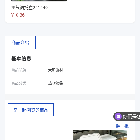
PP气调托盒241440
￥
0.36
商品介绍
基本信息
商品品牌
天加新材
商品分类
热收缩袋
常一起浏览的商品
你们是
换一批