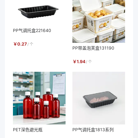
PP气调托盒221640
￥
0.27
/
个
PP带盖泡芙盒131190
￥
1.94
/
个
PET深色避光瓶
PP气调托盒1813系列