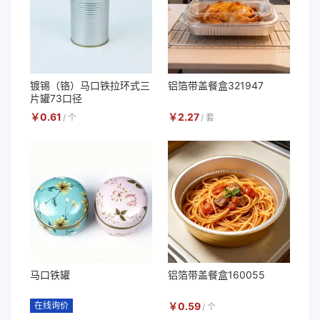
镀锡（铬）马口铁拉环式三
铝箔带盖餐盒321947
片罐73口径
￥
0.61
￥
2.27
/
个
/
套
马口铁罐
铝箔带盖餐盒160055
在线询价
￥
0.59
/
个