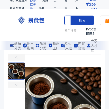
Hi，欢迎进入
你好,
免费
员
的
户
800-
请登
易食包商城！
注册
中
消
服
录
7017
心
息
务
搜索
PVDC高
热门搜索：
阻隔金
枪鱼柳
专家
共挤热
商品
用户
场景
甄选
0元
内容
人才
收缩袋
分类
指南
分类
工厂
入驻
资讯
库
铝箔餐杯070025
PE
易食包（EPAK）专注于铝箔餐杯070025包装，提供详尽的规格参
221340
非阻隔
价格：
￥0.5612
共挤热
收缩袋
商品参数
221360
商品分类
铝箔餐杯
烤箱袋
主要材质
铝箔
221330
平均重量（g）
3.5
SE53
最大外径（mm）
72
热收缩
高度（mm）
17、25