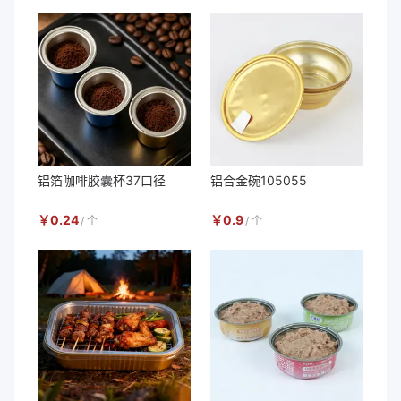
铝箔咖啡胶囊杯37口径
铝合金碗105055
￥
0.24
￥
0.9
/
个
/
个