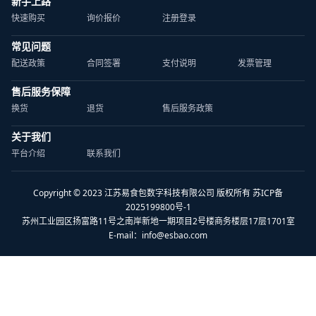
新手上路
快速购买
询价报价
注册登录
常见问题
配送政策
合同签署
支付说明
发票管理
售后服务保障
换货
退货
售后服务政策
关于我们
平台介绍
联系我们
Copyright © 2023 江苏易食包数字科技有限公司 版权所有 苏ICP备
2025199800号-1
苏州工业园区扬富路11号之南岸新地一期项目2号楼商务楼层17层1701室
E-mail：
info@esbao.com