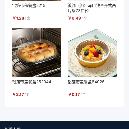
铝箔带盖餐盒2215
镀锡（铬）马口铁全开式两
片罐73口径
￥
1.28
￥
0.49
/
套
/
个
铝箔带盖餐盒252044
铝箔带盖餐盒84026
￥
2.17
￥
0.17
/
套
/
个