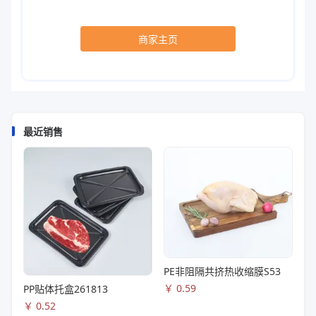
商家主页
最近销售
PE非阻隔共挤热收缩膜S53
￥
0.59
PP贴体托盒261813
￥
0.52