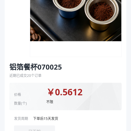
袋
容量（ml）
70
拉伸膜
商品图片
铝箔餐杯070025
近期已成交
20
个订单
￥
0.5612
价格
不限
数量(
个
)
发货周期
下单后
15
天发货