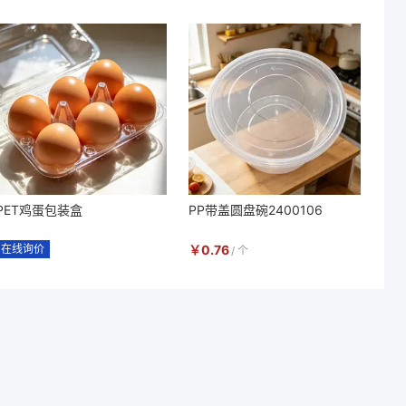
PET鸡蛋包装盒
PP带盖圆盘碗2400106
在线询价
￥
0.76
/
个