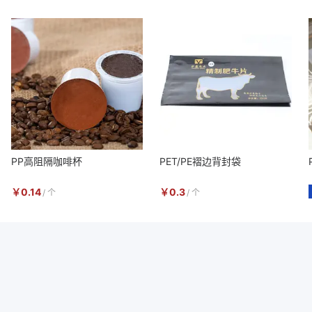
PP高阻隔咖啡杯
PET/PE褶边背封袋
￥
0.14
￥
0.3
/
个
/
个