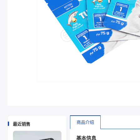
袋型
自立袋
颜色
透明
商品图片
商品介绍
最近销售
基本信息