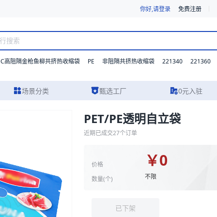
你好,请登录
免费注册
DC高阻隔金枪鱼柳共挤热收缩袋
PE
221340
221360
非阻隔共挤热收缩袋
场景分类
甄选工厂
0元入驻
PET/PE透明自立袋
参数、实物图片及报价参考。我们支持材质、型号与功能的灵活定制，并提
近期已成交
27
个订单
￥
0
价格
不限
数量(
个
)
已下架