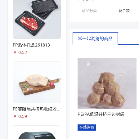
商品分类
复合袋
常一起浏览的商品
PP贴体托盒261813
￥
0.52
PE非阻隔共挤热收缩膜S53
PE/PA低温共挤三边封袋
￥
0.59
在线询价