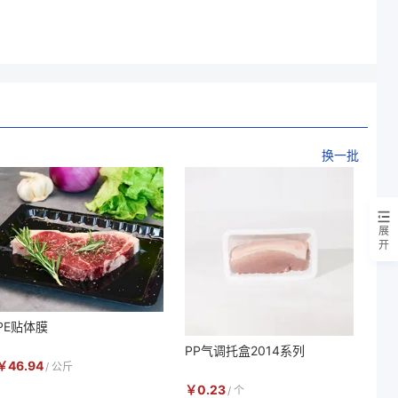
换一批
展
开
PE贴体膜
PP气调托盒2014系列
￥
46.94
/
公斤
￥
0.23
/
个