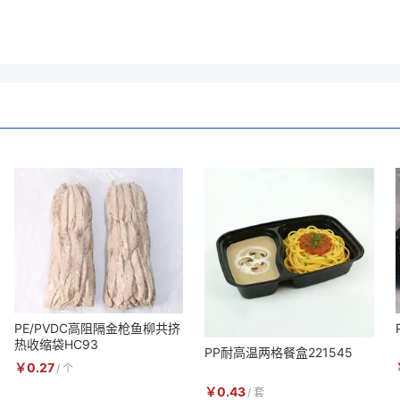
PE/PVDC高阻隔金枪鱼柳共挤
热收缩袋HC93
PP耐高温两格餐盒221545
￥
0.27
/
个
￥
0.43
/
套