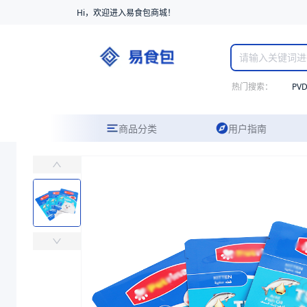
Hi，欢迎进入易食包商城！
热门搜索：
PV
商品分类
用户指南
PET/PE透明自立袋
易食包（EPAK）专注于PET/PE透明自立袋包装，提供详尽的规格
价格：
￥0
商品参数
商品分类
复合袋
产品结构
PET12/PE120
厚度（μm）
132
宽度（mm）
200
长度（mm）
300+50