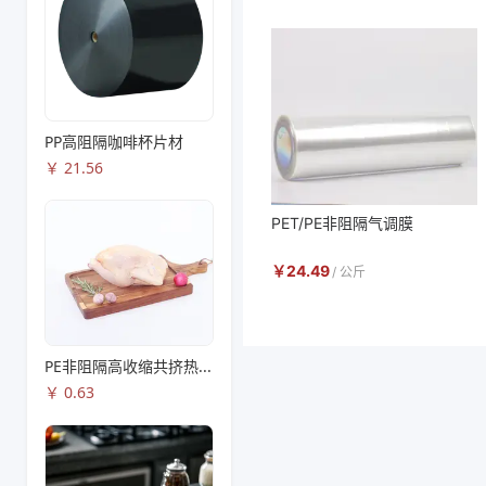
PP高阻隔咖啡杯片材
￥
21.56
PET/PE非阻隔气调膜
￥
24.49
/
公斤
PE非阻隔高收缩共挤热收缩膜S83
￥
0.63