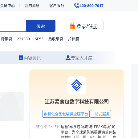
会员中心
我的消息
客户服务
400-800-7017
登录/注册
搜索
221330
SE53
烤箱袋
热收缩袋
拉伸膜
内容资讯
专家人才库
供从方案设计到成品交付的一站式食品包装服务。更多包装品类，欢迎访问易
江苏易食包数字科技有限公司
数智化食品包装供应链平台
一站式服务
核心平台业务:
运营“易食包商城”与“EPAK跨境”双
平台，为全球采购商提供涵盖包装
原材料（纸、塑、铝、玻璃）、食