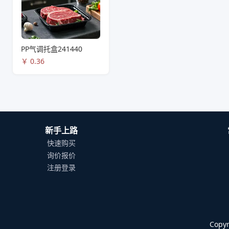
PP气调托盒241440
￥
0.36
新手上路
快速购买
询价报价
注册登录
Cop