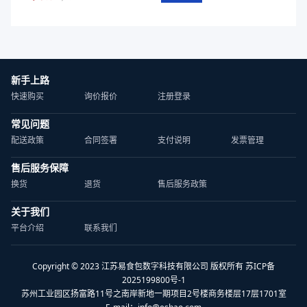
新手上路
快速购买
询价报价
注册登录
常见问题
配送政策
合同签署
支付说明
发票管理
售后服务保障
换货
退货
售后服务政策
关于我们
平台介绍
联系我们
Copyright © 2023 江苏易食包数字科技有限公司 版权所有 苏ICP备
2025199800号-1
苏州工业园区扬富路11号之南岸新地一期项目2号楼商务楼层17层1701室
E-mail：
info@esbao.com