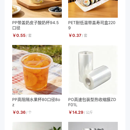
PP带盖奶皮子酸奶杯94.5
PET耐低温带盖寿司盒220
口径
9
￥
0.55
￥
0.37
/
套
/
套
PP高阻隔水果杯80口径8o
PO高速包装型热收缩膜ZD
z
F01L
￥
0.36
￥
14.29
/
个
/
公斤