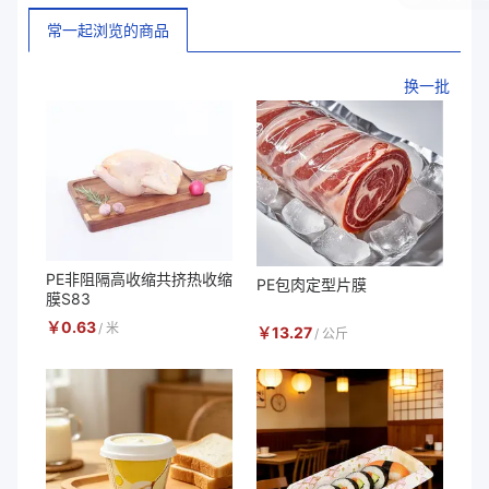
常一起浏览的商品
换一批
PE非阻隔高收缩共挤热收缩
PE包肉定型片膜
膜S83
￥
0.63
/
米
￥
13.27
/
公斤