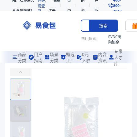
Hi，欢迎进入
你好,
免费
员
的
户
800-
请登
易食包商城！
注册
中
消
服
录
7017
心
息
务
搜索
PVDC高
热门搜索：
阻隔金
枪鱼柳
专家
共挤热
商品
用户
场景
甄选
0元
内容
人才
收缩袋
分类
指南
分类
工厂
入驻
资讯
库
PE/PA手动抽真空拉链袋
PE
主要应用于干货、水果、肉类、蔬菜、零食等真空包装
221340
非阻隔
易食包（EPAK）专注于PE/PA手动抽真空拉链袋包装，提供详尽的
共挤热
产品卖点：
阻隔性强、韧性好
收缩袋
221360
应用场景：
主要应用于干货、水果、肉类、蔬菜、零食等真空包装
烤箱袋
价格：
在线询价
221330
商品参数
SE53
商品分类
真空袋
热收缩