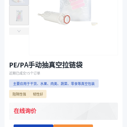
主要材质
PE、PA
袋
封口方式
三边封袋
拉伸膜
材质
PA/PE
封口形状
三边封
主要材质
PE、PA
封口方式
三边封袋
商品图片
PE/PA手动抽真空拉链袋
近期已成交
15
个订单
主要应用于干货、水果、肉类、蔬菜、零食等真空包装
阻隔性强
韧性好
在线询价