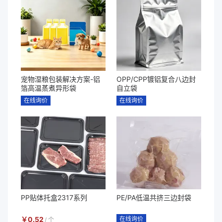
宠物湿粮包装解决方案-铝
OPP/CPP镀铝复合八边封
箔高温蒸煮异形袋
自立袋
在线询价
在线询价
PP贴体托盒2317系列
PE/PA低温共挤三边封袋
￥
0.52
在线询价
/
个