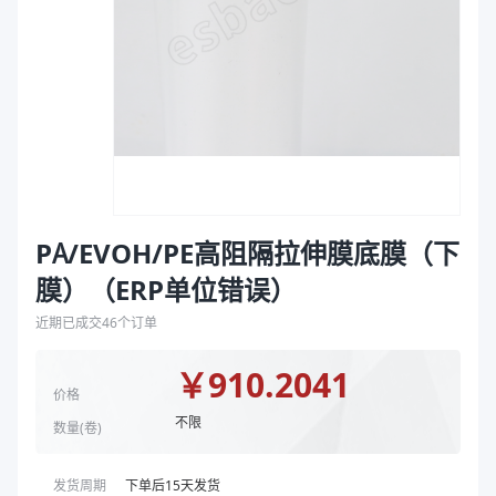
袋
商品图片
拉伸膜
PA/EVOH/PE高阻隔拉伸膜底膜（下
膜）（ERP单位错误）
近期已成交
46
个订单
￥
910.2041
价格
不限
数量(
卷
)
发货周期
下单后
15
天发货