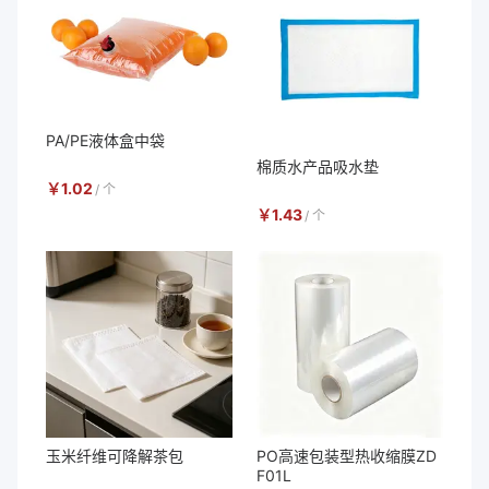
PA/PE液体盒中袋
棉质水产品吸水垫
￥
1.02
/
个
￥
1.43
/
个
玉米纤维可降解茶包
PO高速包装型热收缩膜ZD
F01L