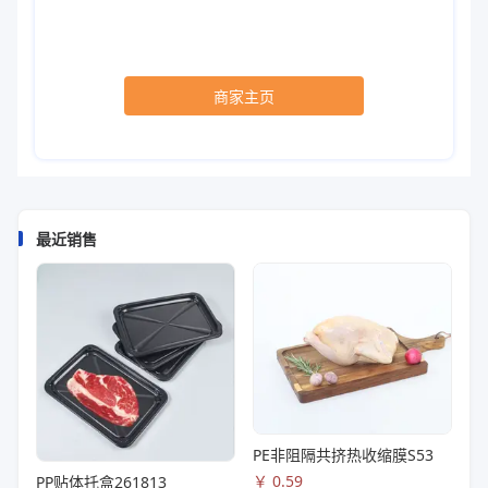
商家主页
最近销售
PE非阻隔共挤热收缩膜S53
￥
0.59
PP贴体托盒261813