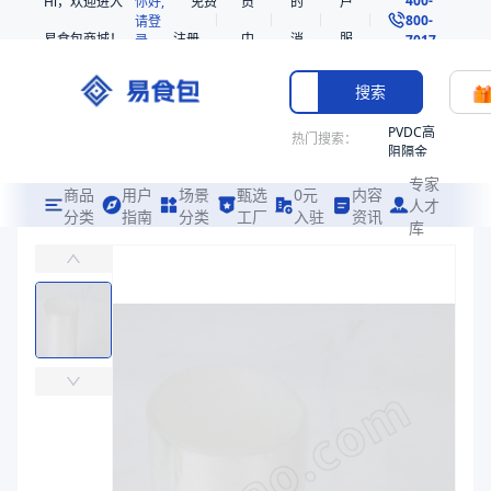
Hi，欢迎进入
你好,
免费
员
的
户
800-
请登
易食包商城！
注册
中
消
服
录
7017
心
息
务
搜索
PVDC高
热门搜索：
阻隔金
枪鱼柳
专家
共挤热
商品
用户
场景
甄选
0元
内容
人才
收缩袋
分类
指南
分类
工厂
入驻
资讯
库
PA/EVOH/PE高阻隔拉伸膜底膜（下膜）（ERP单位错误）
PE
易食包（EPAK）专注于PA/EVOH/PE高阻隔拉伸膜底膜（下膜
221340
非阻隔
价格：
￥910.2041
共挤热
收缩袋
商品参数
221360
商品分类
拉伸膜
烤箱袋
主要材质
PA/EVOH/PE
221330
厚度（μm）
225
SE53
宽度（mm）
524
热收缩
颜色
透明