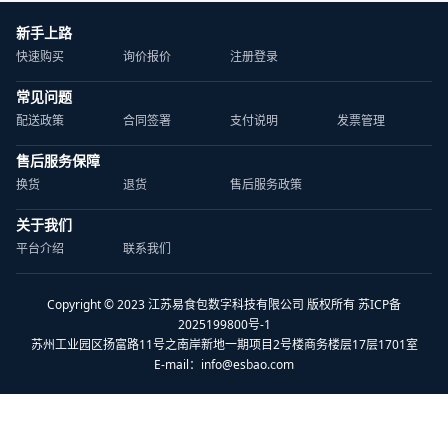
新手上路
快速购买
询价报价
注册登录
常见问题
配送政策
合同签署
支付说明
发票管理
售后服务保障
换货
退货
售后服务政策
关于我们
平台介绍
联系我们
Copyright © 2023 江苏易食包数字科技有限公司 版权所有 苏ICP备
2025199800号-1
苏州工业园区扬富路11号之南岸新地一期项目2号楼商务楼层17层1701室
E-mail：
info@esbao.com