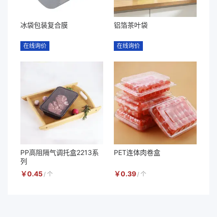
冰袋包装复合膜
铝箔茶叶袋
在线询价
在线询价
PP高阻隔气调托盒2213系
PET连体肉卷盒
列
￥
0.45
￥
0.39
/
个
/
个