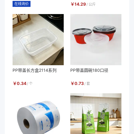
在线询价
￥
14.29
/
公斤
PP带盖长方盒2114系列
PP带盖圆碗180口径
￥
0.34
￥
0.73
/
个
/
套