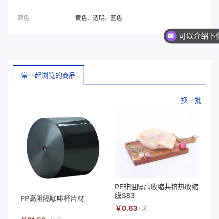
颜色
黄色、透明、蓝色
你们是
常一起浏览的商品
换一批
PE非阻隔高收缩共挤热收缩
膜S83
PP高阻隔咖啡杯片材
￥
0.63
/
米