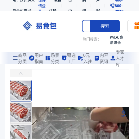
Hi，欢迎进入
你好,
免费
员
的
户
800-
请登
易食包商城！
注册
中
消
服
录
7017
心
息
务
搜索
PVDC高
热门搜索：
阻隔金
枪鱼柳
专家
共挤热
商品
用户
场景
甄选
0元
内容
人才
收缩袋
分类
指南
分类
工厂
入驻
资讯
库
PE包肉定型片膜
PE
主要适用于牛、羊等肉制品的包裹定型
非阻隔
共挤热
易食包（EPAK）专注于PE包肉定型片膜包装，提供详尽的规格参数
收缩袋
产品卖点：
透明性、韧性好
221340
221360
应用场景：
主要适用于牛、羊等肉制品的包裹定型
烤箱袋
价格：
￥13.27
221330
商品参数
SE53
商品分类
其他包装材料
热收缩