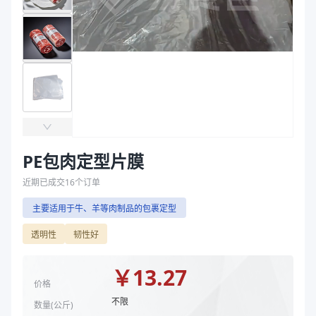
主要材质
PE
袋
厚度（μm）
90、15~100
拉伸膜
宽度（mm）
100~2400、650*650
宽度
100~2400mm、650*650mm
厚度
15~100μm、90μm
材质
PE
颜色
透明、蓝色、黄色
主要材质
PE
厚度（μm）
15~100
PE包肉定型片膜
宽度（mm）
100~2400
近期已成交
16
个订单
颜色
黄色、透明、蓝色
主要适用于牛、羊等肉制品的包裹定型
商品图片
透明性
韧性好
￥
13.27
价格
不限
数量(
公斤
)