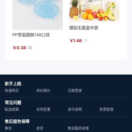
镀铝无菌盒中袋
PP带盖圆碗148口径
￥
1.48
/
个
￥
0.38
/
套
新手上路
快速购买
询价报价
注册登录
常见问题
配送政策
合同签署
支付说明
发票管理
售后服务保障
换货
退货
售后服务政策