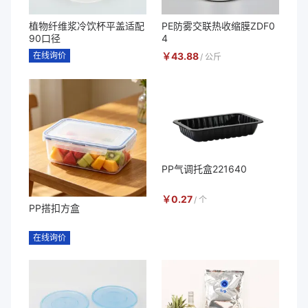
植物纤维浆冷饮杯平盖适配
PE防雾交联热收缩膜ZDF0
90口径
4
在线询价
￥
43.88
/
公斤
PP气调托盒221640
￥
0.27
/
个
PP搭扣方盒
在线询价