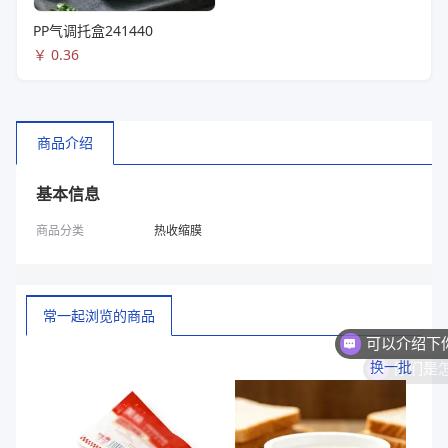
PP气调托盒241440
￥
0.36
商品介绍
基本信息
商品分类
热收缩膜
常一起浏览的商品
你们是
换一批