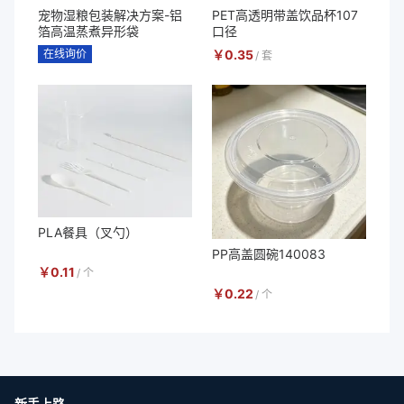
宠物湿粮包装解决方案-铝
PET高透明带盖饮品杯107
箔高温蒸煮异形袋
口径
在线询价
￥
0.35
/
套
PLA餐具（叉勺）
PP高盖圆碗140083
￥
0.11
/
个
￥
0.22
/
个
新手上路