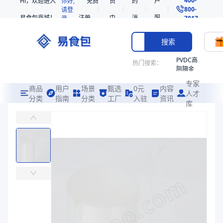
Hi，欢迎进入
你好,
免费
员
的
户
800-
请登
易食包商城！
注册
中
消
服
录
7017
心
息
务
搜索
PVDC高
热门搜索：
阻隔金
枪鱼柳
专家
共挤热
商品
用户
场景
甄选
0元
内容
人才
收缩袋
分类
指南
分类
工厂
入驻
资讯
库
高阻隔卷膜(ERP单位错误)
PE
易食包（EPAK）专注于高阻隔卷膜(ERP单位错误)包装，提供详尽
221340
非阻隔
价格：
￥510.2041
共挤热
收缩袋
商品参数
221360
商品分类
热收缩膜
烤箱袋
厚度（μm）
40
221330
宽度（mm）
300
SE53
长度（m）
300
热收缩
商品图片