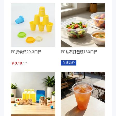
PP胶囊杯29.3口径
PP钻石打包碗180口径
￥
0.19
在线询价
/
个