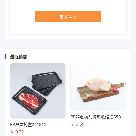
商家主页
最近销售
PE非阻隔共挤热收缩膜S53
￥
0.59
PP贴体托盒261813
￥
0.52