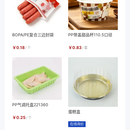
BOPA/PE复合三边封袋
PP带盖甜品杯110.5口径
￥
0.18
￥
0.83
/
个
/
套
PP气调托盒221360
蛋糕盒
￥
0.25
/
个
在线询价