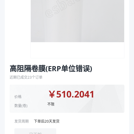
袋
拉伸膜
高阻隔卷膜(ERP单位错误)
近期已成交
23
个订单
￥
510.2041
价格
不限
数量(
卷
)
发货周期
下单后
20
天发货