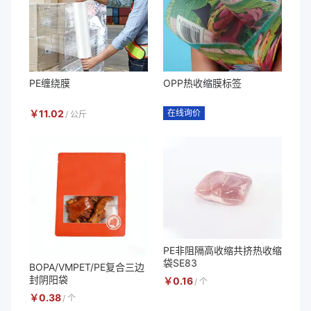
PE缠绕膜
OPP热收缩膜标签
￥
11.02
在线询价
/
公斤
PE非阻隔高收缩共挤热收缩
袋SE83
BOPA/VMPET/PE复合三边
封阴阳袋
￥
0.16
/
个
￥
0.38
/
个