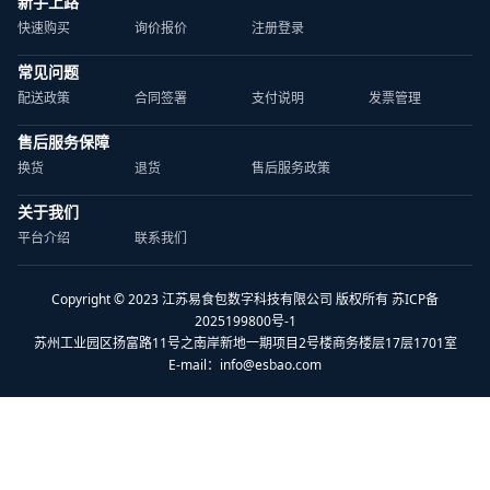
新手上路
快速购买
询价报价
注册登录
常见问题
配送政策
合同签署
支付说明
发票管理
售后服务保障
换货
退货
售后服务政策
关于我们
平台介绍
联系我们
Copyright © 2023 江苏易食包数字科技有限公司 版权所有 苏ICP备
2025199800号-1
苏州工业园区扬富路11号之南岸新地一期项目2号楼商务楼层17层1701室
E-mail：
info@esbao.com