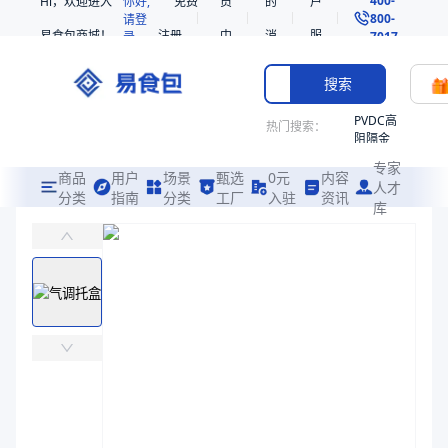
Hi，欢迎进入
你好,
免费
员
的
户
800-
请登
易食包商城！
注册
中
消
服
录
7017
心
息
务
搜索
PVDC高
热门搜索：
阻隔金
枪鱼柳
专家
共挤热
商品
用户
场景
甄选
0元
内容
人才
收缩袋
分类
指南
分类
工厂
入驻
资讯
库
气调托盒
PE
易食包（EPAK）专注于气调托盒包装，提供详尽的规格参数、实物图
非阻隔
共挤热
价格：
￥0.3036
收缩袋
221340
商品参数
221360
商品分类
气调托盒
烤箱袋
主要材质
PP、PE
221330
长度（mm）
220
SE53
宽度（mm）
130
热收缩
高度（mm）
30