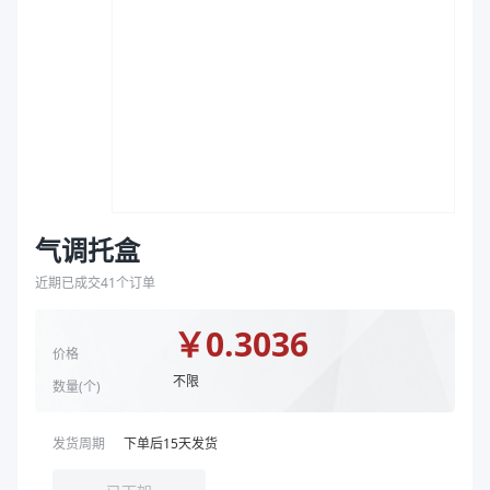
袋
克重（g）
18
拉伸膜
颜色
黑色
补充说明
ETF15101 含吸血纸18*10cm
商品图片
气调托盒
近期已成交
41
个订单
￥
0.3036
价格
不限
数量(
个
)
发货周期
下单后
15
天发货