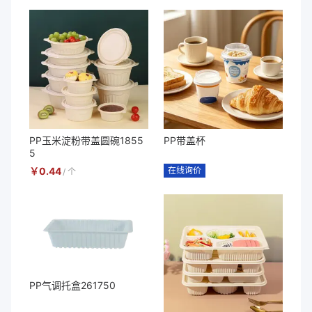
PP玉米淀粉带盖圆碗1855
PP带盖杯
5
￥
0.44
在线询价
/
个
PP气调托盒261750