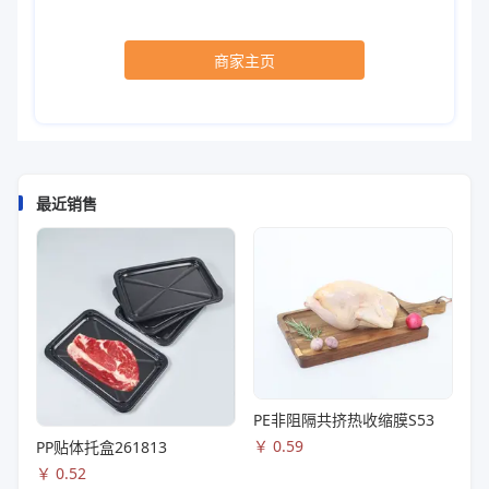
商家主页
最近销售
PE非阻隔共挤热收缩膜S53
￥
0.59
PP贴体托盒261813
￥
0.52