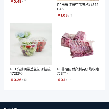
￥
0.48
/
个
PP玉米淀粉带盖五格盒242
045
￥
1.03
/
个
PET高透明带盖花边沙拉碗
PE非阻隔耐穿刺共挤热收缩
172口径
袋ST14
￥
0.26
￥
0.1
/
套
/
个