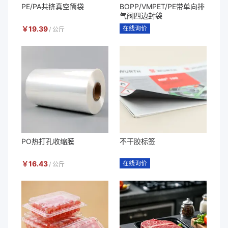
PE/PA共挤真空筒袋
BOPP/VMPET/PE带单向排
气阀四边封袋
￥
19.39
在线询价
/
公斤
PO热打孔收缩膜
不干胶标签
￥
16.43
在线询价
/
公斤