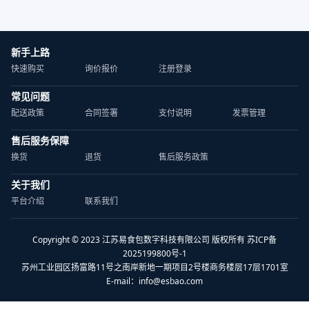
新手上路
快速购买
询价报价
注册登录
常见问题
配送政策
合同签署
支付说明
发票管理
售后服务保障
换货
退货
售后服务政策
关于我们
平台介绍
联系我们
Copyright © 2023 江苏易食包数字科技有限公司 版权所有 苏ICP备
2025199800号-1
苏州工业园区扬富路11号之南岸新地一期项目2号楼商务楼层17层1701室
E-mail：
info@esbao.com