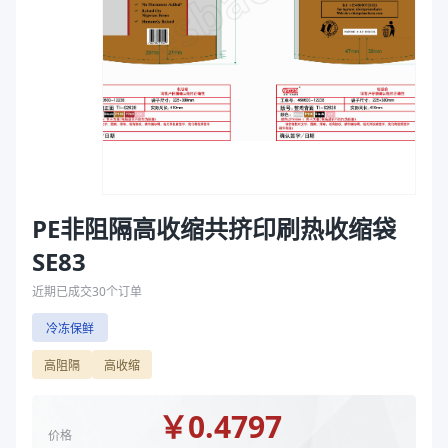
主要材质
PE、EVA
袋
厚度（μm）
55
拉伸膜
宽度（mm）
225
长度（mm）
380
颜色
乳黄、透明、不透明白
封口方式
弧线封底、弧线底封
印刷版号
TI-S1101-A、TI-S1101-B、TI-S1103、TI-S1518-
印刷总色数
9
正印刷色数
5
PE非阻隔高收缩共挤印刷热收缩袋
反印刷色数
4
SE83
宽度 mm
165、175、180、190、205、215、225、230、24
近期已成交
30
个订单
长度 mm
300、334、355、375、380、390、400、410、45
印刷色数
总5正5反0、总5正3反2、总6正4反2、总6正3反3、
冷冻保鲜
产品特性
材质 EVA/PE 厚度55μm
高阻隔
高收缩
商品图片
￥
0.4797
价格