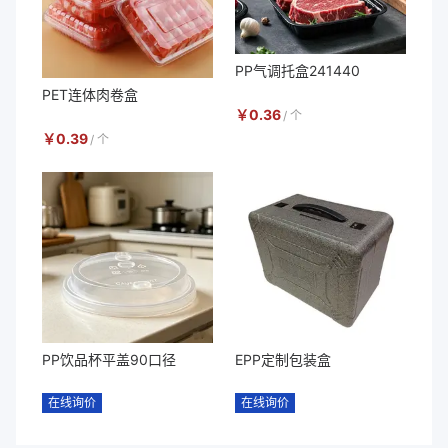
PP气调托盒241440
PET连体肉卷盒
￥
0.36
/
个
￥
0.39
/
个
PP饮品杯平盖90口径
EPP定制包装盒
在线询价
在线询价