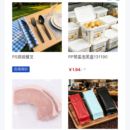
PS烘焙餐叉
PP带盖泡芙盒131190
在线询价
￥
1.94
/
个