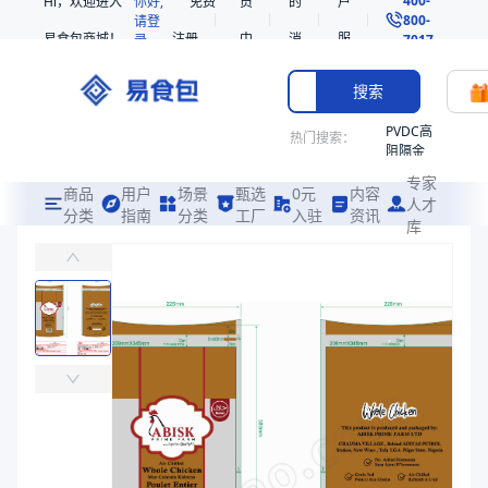
Hi，欢迎进入
你好,
免费
员
的
户
800-
请登
易食包商城！
注册
中
消
服
录
7017
心
息
务
搜索
PVDC高
热门搜索：
阻隔金
枪鱼柳
专家
共挤热
商品
用户
场景
甄选
0元
内容
人才
收缩袋
分类
指南
分类
工厂
入驻
资讯
库
PE非阻隔高收缩共挤印刷热收缩袋SE83
PE
冷冻保鲜
非阻隔
共挤热
易食包（EPAK）专注于PE非阻隔高收缩共挤印刷热收缩袋SE83包
收缩袋
产品卖点：
高阻隔、高收缩
221340
221360
应用场景：
冷冻保鲜
烤箱袋
价格：
￥0.4797
221330
商品参数
SE53
商品分类
印刷热收缩袋
热收缩