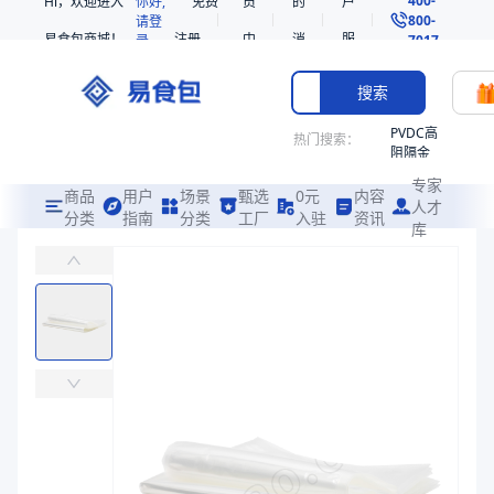
Hi，欢迎进入
你好,
免费
员
的
户
800-
请登
易食包商城！
注册
中
消
服
录
7017
心
息
务
搜索
PVDC高
热门搜索：
阻隔金
枪鱼柳
专家
共挤热
商品
用户
场景
甄选
0元
内容
人才
收缩袋
分类
指南
分类
工厂
入驻
资讯
库
PE非阻隔耐穿刺共挤印刷热收缩袋ST14
PE
易食包（EPAK）专注于PE非阻隔耐穿刺共挤印刷热收缩袋ST14包
非阻隔
共挤热
价格：
￥0.1701 ~ ￥0.884
收缩袋
221340
商品参数
221360
商品品牌
天加新材
烤箱袋
商品分类
印刷热收缩袋
221330
主要材质
PE、EVA
SE53
厚度（μm）
60
热收缩
宽度（mm）
225、350、180、205、250、200、300、325、16