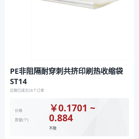
袋
长度（mm）
500、330、260、280、600、550、400、490、5
拉伸膜
颜色
透明、透明蓝
封口方式
弧线封底、弧线底封、直线底封
印刷版号
TI-S1000-D 西式分割、TI-S1071-B新版、TI-S107
印刷总色数
4、5、1、3、6、9、8、14、7、10、12、2、13、
正印刷色数
4、5、1、3、9、8、7、6、2
反印刷色数
0、3、4、9、6、7、5、2、8
宽度 mm
135、138、165、173、175、180、185、190、1
PE非阻隔耐穿刺共挤印刷热收缩袋
长度 mm
138、200、205、210、220、225、230、250、2
ST14
印刷色数
总1正1反0、总2正2反0、总2正1反1、总3正3反0、
产品特性
材质 EVA/PE 厚度60μm
近期已成交
26
个订单
商品图片
￥
0.1701 ~
价格
0.884
数量(
个
)
不限