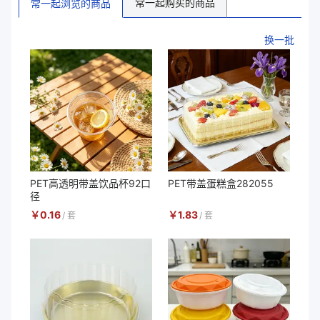
常一起购买的商品
常一起浏览的商品
换一批
PET高透明带盖饮品杯92口
PET带盖蛋糕盒282055
径
￥
0.16
￥
1.83
/
套
/
套