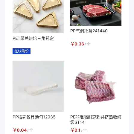
PP气调托盒241440
PET带盖烘焙三角托盒
￥
0.36
/
个
在线询价
PP稻壳餐具汤勺12035
PE非阻隔耐穿刺共挤热收缩
袋ST14
￥
0.04
￥
0.1
/
个
/
个