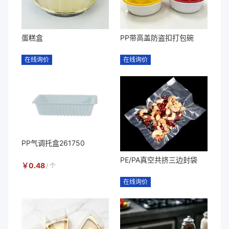
蛋糕盒
PP带高盖防盗扣打包碗
在线询价
在线询价
PP气调托盒261750
PE/PA真空共挤三边封袋
￥
0.48
/
个
在线询价