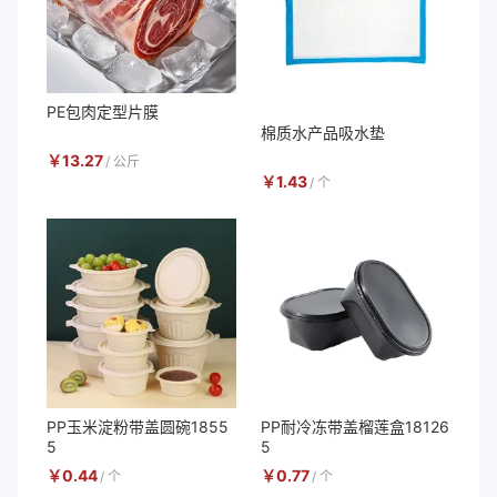
PE包肉定型片膜
棉质水产品吸水垫
￥
13.27
/
公斤
￥
1.43
/
个
PP玉米淀粉带盖圆碗1855
PP耐冷冻带盖榴莲盒18126
5
5
￥
0.44
￥
0.77
/
个
/
个