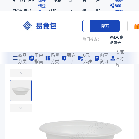
Hi，欢迎进入
你好,
免费
员
的
户
800-
请登
易食包商城！
注册
中
消
服
录
7017
心
息
务
搜索
PVDC高
热门搜索：
阻隔金
枪鱼柳
专家
共挤热
商品
用户
场景
甄选
0元
内容
人才
收缩袋
分类
指南
分类
工厂
入驻
资讯
库
高阻隔金龙鱼米饭碗-210g
PE
易食包（EPAK）专注于高阻隔金龙鱼米饭碗-210g包装，提供详尽
221340
非阻隔
价格：
￥0.3673
共挤热
收缩袋
商品参数
221360
商品分类
预制食品碗
烤箱袋
主要材质
EVOH、PP
221330
直径（mm）
138
SE53
高度（mm）
38.4
热收缩
克重（g）
13