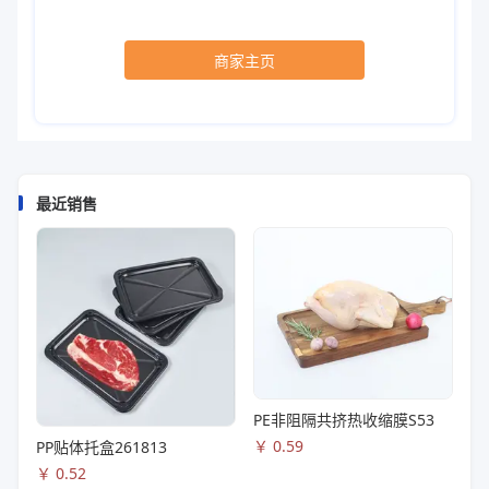
商家主页
最近销售
PE非阻隔共挤热收缩膜S53
￥
0.59
PP贴体托盒261813
￥
0.52