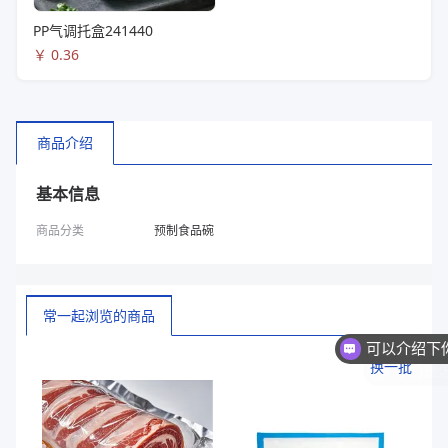
PP气调托盒241440
￥
0.36
商品介绍
基本信息
商品分类
预制食品碗
常一起浏览的商品
你们是
换一批