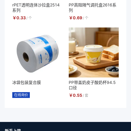
rPET透明连体沙拉盒2514
PP高阻隔气调托盒2616系
系列
列
￥
0.33
￥
0.69
/
个
/
个
冰袋包装复合膜
PP带盖奶皮子酸奶杯94.5
口径
在线询价
￥
0.55
/
套
新手上路