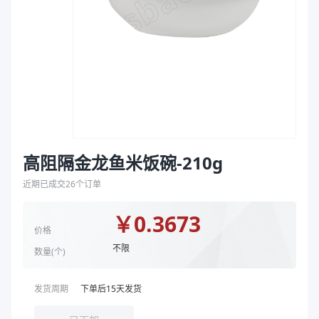
袋
颜色
白色
拉伸膜
商品图片
高阻隔金龙鱼米饭碗-210g
近期已成交
26
个订单
￥
0.3673
价格
不限
数量(
个
)
发货周期
下单后
15
天发货