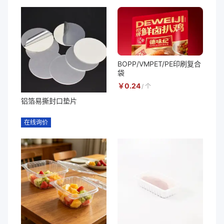
BOPP/VMPET/PE印刷复合
袋
￥
0.24
/
个
铝箔易撕封口垫片
在线询价