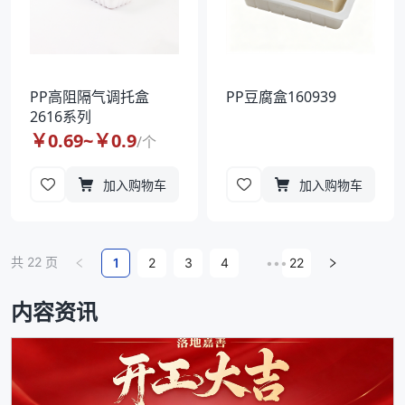
PP高阻隔气调托盒
PP豆腐盒160939
2616系列
￥
0.69
~￥
0.9
/
个
加入购物车
加入购物车
共
22
页
1
2
3
4
•••
22
内容资讯