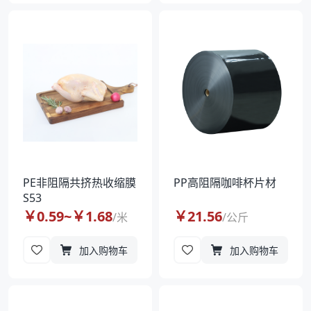
PE非阻隔共挤热收缩膜
PP高阻隔咖啡杯片材
S53
￥
0.59
~￥
1.68
￥
21.56
/
米
/
公斤
加入购物车
加入购物车