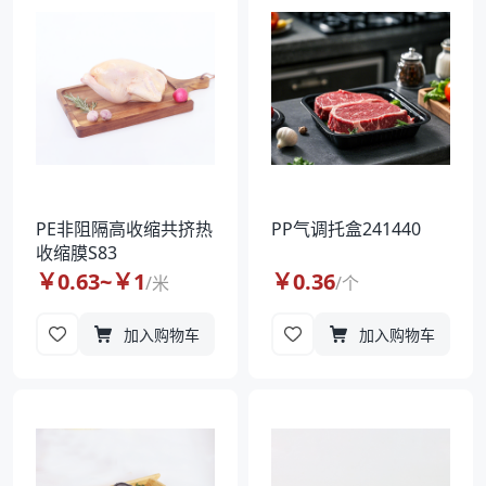
PE非阻隔高收缩共挤热
PP气调托盒241440
收缩膜S83
￥
0.63
~￥
1
￥
0.36
/
米
/
个
加入购物车
加入购物车