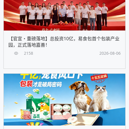
【官宣・重磅落地】总投资10亿，易食包首个包装产业
园，正式落地嘉善！
2158
2026-08-06