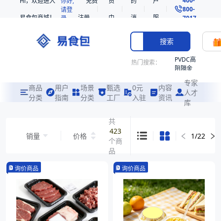
Hi，欢迎进入
你好,
免费
员
的
户
800-
请登
易食包商城！
注册
中
消
服
录
7017
心
息
务
搜索
PVDC高
热门搜索：
阻隔金
枪鱼柳
专家
共挤热
商品
用户
场景
甄选
0元
内容
人才
收缩袋
分类
指南
分类
工厂
入驻
资讯
库
PE
221340
共
423
非阻隔
销量
价格
1
/
22
个商
共挤热
收缩袋
品
221360
询价商品
询价商品
烤箱袋
221330
SE53
热收缩