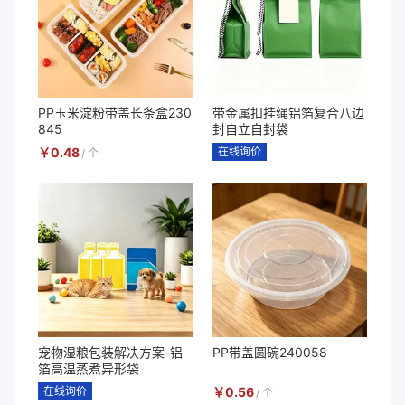
PP玉米淀粉带盖长条盒230
带金属扣挂绳铝箔复合八边
845
封自立自封袋
￥
0.48
在线询价
/
个
宠物湿粮包装解决方案-铝
PP带盖圆碗240058
箔高温蒸煮异形袋
在线询价
￥
0.56
/
个