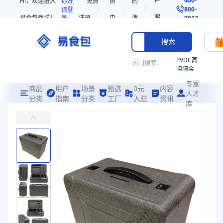
Hi，欢迎进入
你好,
免费
员
的
户
800-
请登
易食包商城！
注册
中
消
服
录
7017
心
息
务
搜索
PVDC高
热门搜索：
阻隔金
枪鱼柳
专家
共挤热
商品
用户
场景
甄选
0元
内容
人才
收缩袋
分类
指南
分类
工厂
入驻
资讯
库
EPP定制包装盒
PE
易食包（EPAK）专注于EPP定制包装盒包装，提供详尽的规格参数
221340
非阻隔
价格：
在线询价
共挤热
收缩袋
商品参数
221360
商品分类
包装盒
烤箱袋
产品特性
支持定制
221330
产品特性
支持定制
SE53
商品图片
热收缩