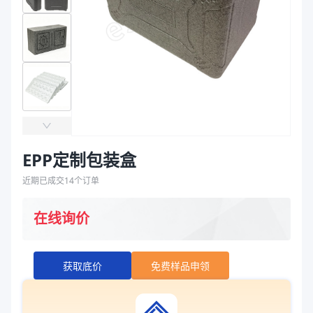
袋
拉伸膜
EPP定制包装盒
近期已成交
14
个订单
在线询价
获取底价
免费样品申领