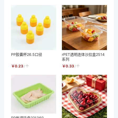
PP胶囊杯26.5口径
rPET透明连体沙拉盒2514
系列
￥
0.23
￥
0.33
/
个
/
个
PP气调托盒221360