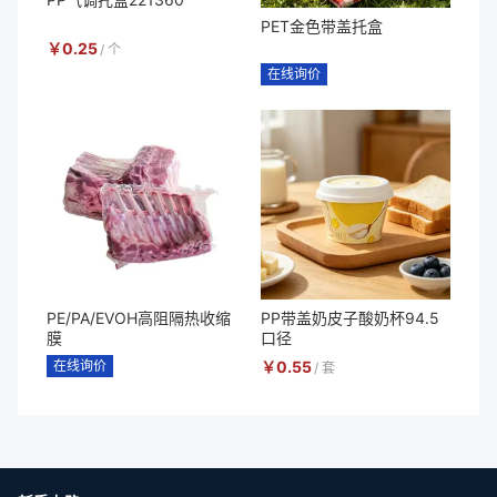
PET金色带盖托盒
￥
0.25
/
个
在线询价
PE/PA/EVOH高阻隔热收缩
PP带盖奶皮子酸奶杯94.5
膜
口径
在线询价
￥
0.55
/
套