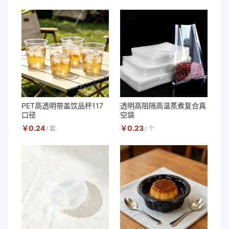
PET高透明带盖饮品杯117
透明高阻隔高温蒸煮复合真
口径
空袋
￥
0.24
￥
0.23
/
套
/
个