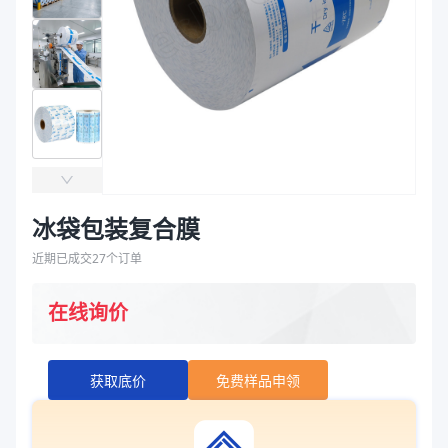
袋
拉伸膜
冰袋包装复合膜
近期已成交
27
个订单
在线询价
获取底价
免费样品申领