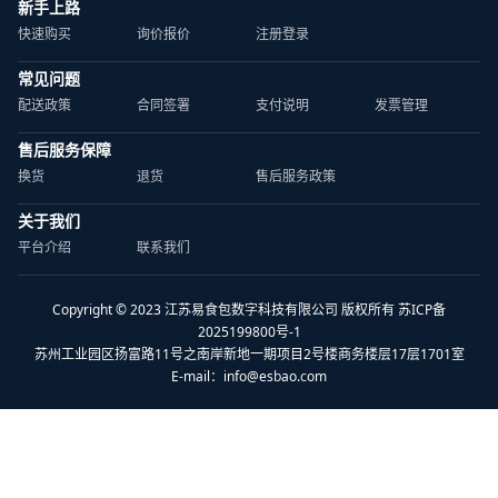
新手上路
快速购买
询价报价
注册登录
常见问题
配送政策
合同签署
支付说明
发票管理
售后服务保障
换货
退货
售后服务政策
关于我们
平台介绍
联系我们
Copyright © 2023 江苏易食包数字科技有限公司 版权所有 苏ICP备
2025199800号-1
苏州工业园区扬富路11号之南岸新地一期项目2号楼商务楼层17层1701室
E-mail：
info@esbao.com