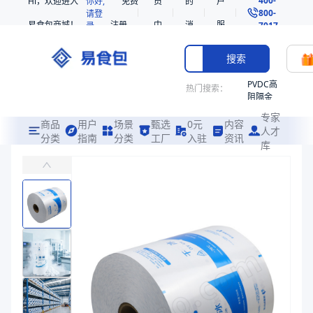
Hi，欢迎进入
你好,
免费
员
的
户
800-
请登
易食包商城！
注册
中
消
服
录
7017
心
息
务
搜索
PVDC高
热门搜索：
阻隔金
枪鱼柳
专家
共挤热
商品
用户
场景
甄选
0元
内容
人才
收缩袋
分类
指南
分类
工厂
入驻
资讯
库
冰袋包装复合膜
PE
易食包（EPAK）专注于冰袋包装复合膜包装，提供详尽的规格参数、
221340
非阻隔
价格：
在线询价
共挤热
收缩袋
商品参数
221360
商品分类
复合膜
221330
产品特性
支持定制
烤箱袋
产品特性
支持定制
SE53
商品图片
热收缩