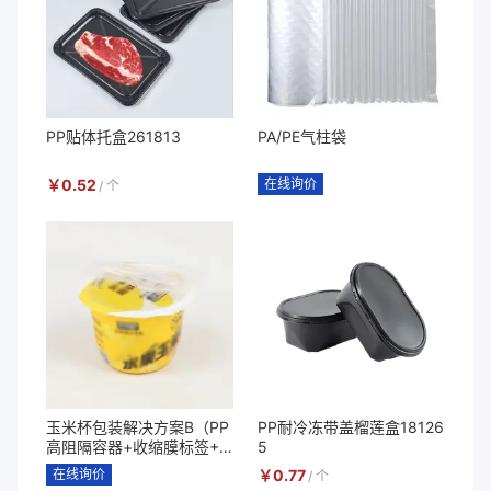
PP贴体托盒261813
PA/PE气柱袋
￥
0.52
在线询价
/
个
玉米杯包装解决方案B（PP
PP耐冷冻带盖榴莲盒18126
高阻隔容器+收缩膜标签+P
5
P勺子套装+高阻隔耐高温
在线询价
￥
0.77
/
个
易揭盖膜）