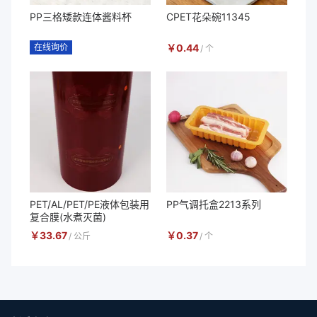
PP三格矮款连体酱料杯
CPET花朵碗11345
在线询价
￥
0.44
/
个
PET/AL/PET/PE液体包装用
PP气调托盒2213系列
复合膜(水煮灭菌)
￥
33.67
￥
0.37
/
公斤
/
个