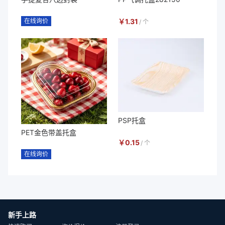
在线询价
￥
1.31
/
个
PSP托盒
PET金色带盖托盒
￥
0.15
/
个
在线询价
新手上路