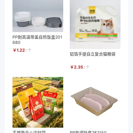
PP耐高温带盖自热饭盒201
680
￥
1.22
/
个
铝箔手提自立复合猫粮袋
￥
2.35
/
个
手提复合八边封袋
PP气调托盒282150