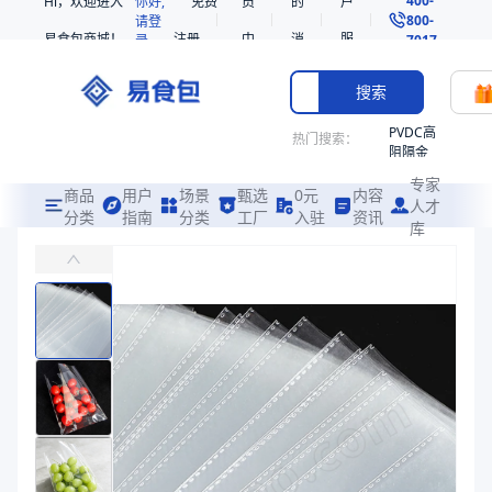
Hi，欢迎进入
你好,
免费
员
的
户
800-
请登
易食包商城！
注册
中
消
服
录
7017
心
息
务
搜索
PVDC高
热门搜索：
阻隔金
枪鱼柳
专家
共挤热
商品
用户
场景
甄选
0元
内容
人才
收缩袋
分类
指南
分类
工厂
入驻
资讯
库
OPP透明加厚防尘平口袋
PE
易食包（EPAK）专注于OPP透明加厚防尘平口袋包装，提供详尽的
非阻隔
共挤热
价格：
在线询价
收缩袋
221340
商品参数
221360
商品分类
通用袋
烤箱袋
主要材质
OPP、PE
221330
主要材质
OPP、PE
SE53
商品图片
热收缩