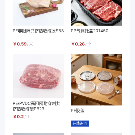
PE非阻隔共挤热收缩膜S53
PP气调托盒201450
￥
0.59
￥
0.28
/
米
/
个
PE/PVDC高阻隔耐穿刺共
挤热收缩袋PB23
PE胶盖
￥
0.2
/
个
在线询价