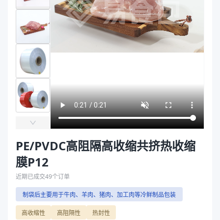
主要材质
PE、PVDC
袋
厚度（μm）
50
拉伸膜
主要材质
PE、PVDC
厚度（μm）
50
商品图片
PE/PVDC高阻隔高收缩共挤热收缩
膜P12
近期已成交
49
个订单
制袋后主要用于牛肉、羊肉、猪肉、加工肉等冷鲜制品包装
高收缩性
高阻隔性
热封性