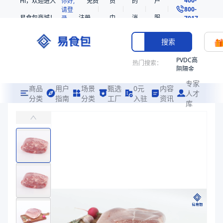
Hi，欢迎进入
你好,
免费
员
的
户
800-
请登
易食包商城！
注册
中
消
服
录
7017
心
息
务
搜索
PVDC高
热门搜索：
阻隔金
枪鱼柳
专家
共挤热
商品
用户
场景
甄选
0元
内容
人才
收缩袋
分类
指南
分类
工厂
入驻
资讯
库
PE/PVDC高阻隔高收缩共挤热收缩膜P12
PE
制袋后主要用于牛肉、羊肉、猪肉、加工肉等冷鲜制品包装
221340
非阻隔
易食包（EPAK）专注于PE/PVDC高阻隔高收缩共挤热收缩膜P1
共挤热
产品卖点：
高收缩性、高阻隔性、热封性
收缩袋
221360
应用场景：
制袋后主要用于牛肉、羊肉、猪肉、加工肉等冷鲜制品包装
烤箱袋
价格：
在线询价
221330
商品参数
SE53
商品分类
热收缩膜
热收缩