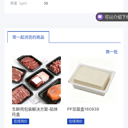
厚度（μm）
50
你们是
常一起浏览的商品
换一批
生鲜肉包装解决方案-贴体
PP豆腐盒160939
托盒
在线询价
在线询价