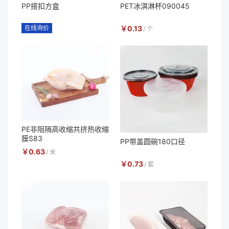
PP搭扣方盒
PET冰淇淋杯090045
在线询价
￥
0.13
/
个
PE非阻隔高收缩共挤热收缩
膜S83
PP带盖圆碗180口径
￥
0.63
/
米
￥
0.73
/
套