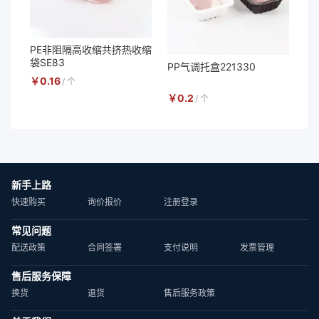
PE非阻隔高收缩共挤热收缩
袋SE83
PP气调托盒221330
￥
0.16
/
个
￥
0.2
/
个
新手上路
快速购买
询价报价
注册登录
常见问题
配送政策
合同签署
支付说明
发票管理
售后服务保障
换货
退货
售后服务政策