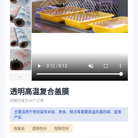
产品结构
PA/PA/RCPP
袋
产品结构
PA/PA/RCPP
拉伸膜
商品图片
透明高温复合盖膜
近期已成交
34
个订单
主要适用于密封装有米饭、熟食、糕点等需要高温杀菌的碗、盒类
产品
强度高
透明性好
阻隔性好