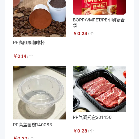
BOPP/VMPET/PE印刷复合
袋
￥
0.24
/
个
PP高阻隔咖啡杯
￥
0.14
/
个
PP气调托盒201450
PP高盖圆碗140083
￥
0.28
/
个
￥
0.22
/
个