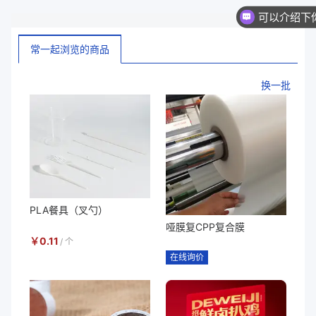
常一起浏览的商品
换一批
PLA餐具（叉勺）
哑膜复CPP复合膜
￥
0.11
/
个
在线询价