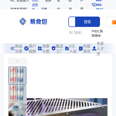
Hi，欢迎进入
你好,
免费
员
的
户
800-
请登
易食包商城！
注册
中
消
服
录
7017
心
息
务
搜索
PVDC高
热门搜索：
阻隔金
枪鱼柳
专家
共挤热
商品
用户
场景
甄选
0元
内容
人才
收缩袋
分类
指南
分类
工厂
入驻
资讯
库
透明高温复合盖膜
PE
主要适用于密封装有米饭、熟食、糕点等需要高温杀菌的碗、盒类产品
221340
非阻隔
易食包（EPAK）专注于透明高温复合盖膜包装，提供详尽的规格参数
共挤热
产品卖点：
强度高、透明性好、阻隔性好
收缩袋
221360
应用场景：
主要适用于密封装有米饭、熟食、糕点等需要高温杀菌的碗、
烤箱袋
价格：
在线询价
221330
商品参数
SE53
商品分类
盖膜
热收缩