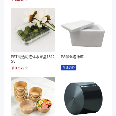
PET高透明连体水果盒1812
PS保温泡沫箱
55
￥
0.37
在线询价
/
个