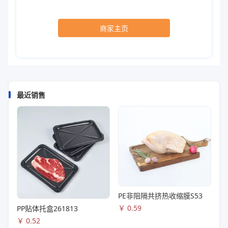
商家主页
最近销售
PE非阻隔共挤热收缩膜S53
￥
0.59
PP贴体托盒261813
￥
0.52