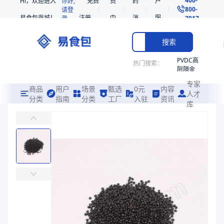
Hi，欢迎进入
你好,
免费
员
的
户
800-
请登
易食包商城！
注册
中
消
服
录
7017
心
息
务
搜索
PVDC高
热门搜索：
阻隔金
枪鱼柳
专家
共挤热
商品
用户
场景
甄选
0元
内容
人才
收缩袋
分类
指南
分类
工厂
入驻
资讯
库
狗粮盒
PE
易食包（EPAK）专注于狗粮盒包装，提供详尽的规格参数、实物图片
非阻隔
共挤热
价格：
￥0.2449
收缩袋
221340
商品参数
221360
商品分类
狗粮盒
烤箱袋
主要材质
PP
221330
长度（mm）
154
SE53
宽度（mm）
129
热收缩
高度（mm）
31