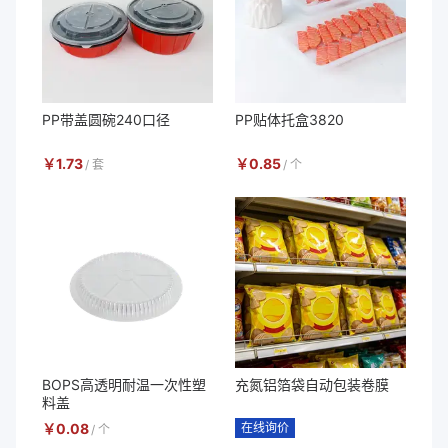
PP带盖圆碗240口径
PP贴体托盒3820
￥
1.73
￥
0.85
/
套
/
个
BOPS高透明耐温一次性塑
充氮铝箔袋自动包装卷膜
料盖
￥
0.08
在线询价
/
个