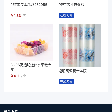
PET带盖蛋糕盒282055
PP带盖打包餐盒
￥
1.83
在线询价
/
套
BOPS高透明连体水果糕点
盒
透明高温复合盖膜
￥
0.11
/
个
在线询价
新手上路