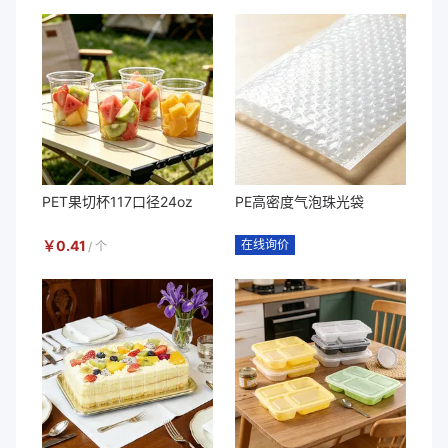
PET果切杯117口径24oz
PE高密度气泡珠光袋
￥
0.41
在线询价
/
个