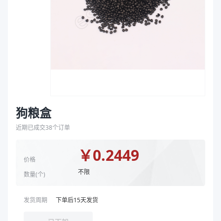
袋
克重（g）
16
拉伸膜
颜色
白色
规格尺寸（mm）
154*129*31
型号
TJ151231A/PP
商品图片
狗粮盒
近期已成交
38
个订单
￥
0.2449
价格
不限
数量(
个
)
发货周期
下单后
15
天发货