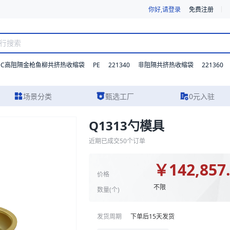
你好,请登录
免费注册
DC高阻隔金枪鱼柳共挤热收缩袋
PE
221340
221360
非阻隔共挤热收缩袋
场景分类
甄选工厂
0元入驻
Q1313勺模具
实物图片及报价参考。我们支持材质、型号与功能的灵活定制，并提供从方
近期已成交
50
个订单
￥
142,857
价格
不限
数量(
个
)
发货周期
下单后
15
天发货