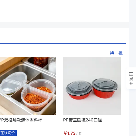
换一批
展
开
PP双格矮款连体酱料杯
PP带盖圆碗240口径
在线询价
￥
1.73
/
套