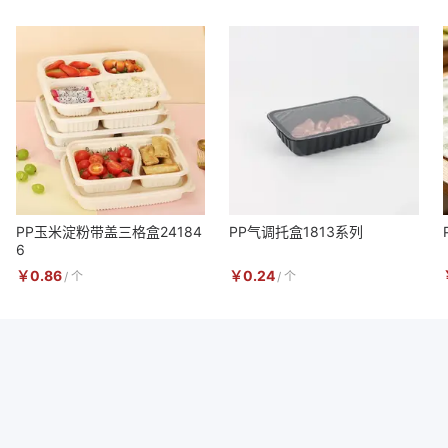
PP玉米淀粉带盖三格盒24184
PP气调托盒1813系列
6
￥
0.86
￥
0.24
/
个
/
个