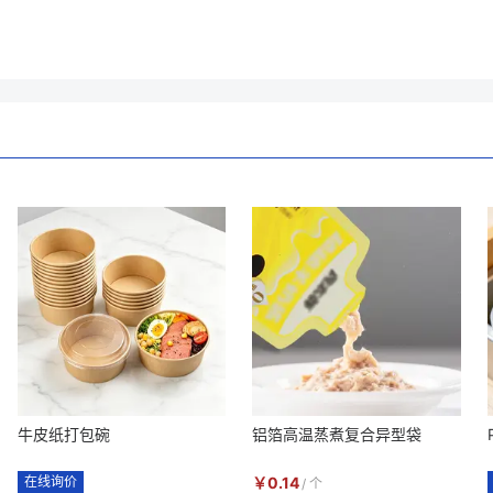
牛皮纸打包碗
铝箔高温蒸煮复合异型袋
在线询价
￥
0.14
/
个