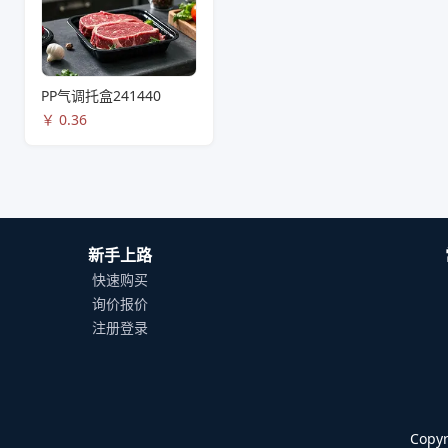
PP气调托盒241440
￥
0.36
新手上路
快速购买
询价报价
注册登录
Cop