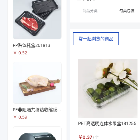
商品分类
勺类包装
常一起浏览的商品
PP贴体托盒261813
￥
0.52
PE非阻隔共挤热收缩膜S53
￥
0.59
PET高透明连体水果盒181255
￥
0.37
/
个