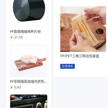
PP高阻隔咖啡杯片材
￥
21.56
PP/PET三角三明治包装盒
在线询价
PE非阻隔高收缩共挤热收缩膜S83
￥
0.63