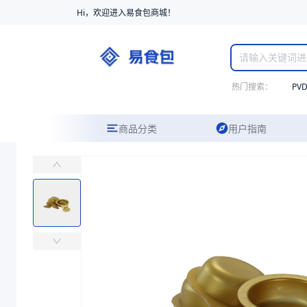
Hi，欢迎进入易食包商城！
热门搜索：
PV
商品分类
用户指南
Q1313勺模具
易食包（EPAK）专注于Q1313勺模具包装，提供详尽的规格参数、
价格：
￥142,857.1429
商品参数
商品分类
勺类包装
费用
模具费
商品图片