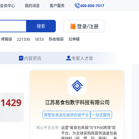
会员中心
我的消息
客户服务
400-800-7017
登录/注册
搜索
221330
SE53
烤箱袋
热收缩袋
拉伸膜
内容资讯
专家人才库
案设计到成品交付的一站式食品包装服务。更多包装品类，欢迎访问易食包
.1429
江苏易食包数字科技有限公司
数智化食品包装供应链平台
一站式服务
核心平台业务:
运营“易食包商城”与“EPAK跨境”双
平台，为全球采购商提供涵盖包装
原材料（纸、塑、铝、玻璃）、食