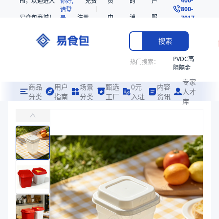
Hi，欢迎进入
你好,
免费
员
的
户
800-
请登
易食包商城！
注册
中
消
服
录
7017
心
息
务
搜索
PVDC高
热门搜索：
阻隔金
枪鱼柳
专家
共挤热
商品
用户
场景
甄选
0元
内容
人才
收缩袋
分类
指南
分类
工厂
入驻
资讯
库
PP带盖方形杯
PE
易食包（EPAK）专注于PP带盖方形杯包装，提供详尽的规格参数、
非阻隔
共挤热
价格：
在线询价
收缩袋
221340
商品参数
221360
商品分类
预制食品杯
烤箱袋
产品特性
支持定制
221330
产品特性
支持定制
SE53
商品图片
热收缩