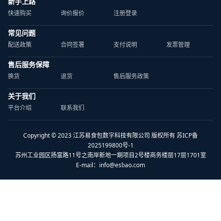
新手上路
快速购买
询价报价
注册登录
常见问题
配送政策
合同签署
支付说明
发票管理
售后服务保障
换货
退货
售后服务政策
关于我们
平台介绍
联系我们
Copyright © 2023 江苏易食包数字科技有限公司 版权所有 苏ICP备
2025199800号-1
苏州工业园区扬富路11号之南岸新地一期项目2号楼商务楼层17层1701室
E-mail：
info@esbao.com