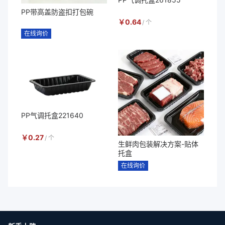
PP带高盖防盗扣打包碗
￥
0.64
/
个
在线询价
PP气调托盒221640
￥
0.27
/
个
生鲜肉包装解决方案-贴体
托盒
在线询价