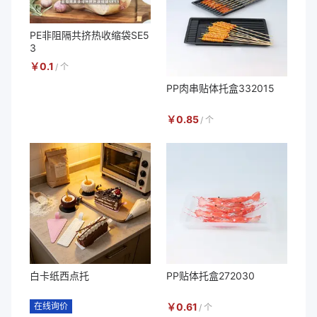
PE非阻隔共挤热收缩袋SE5
3
￥
0.1
/
个
PP肉串贴体托盒332015
￥
0.85
/
个
白卡纸西点托
PP贴体托盒272030
在线询价
￥
0.61
/
个