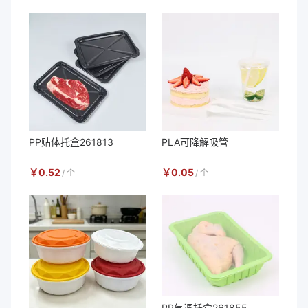
PP贴体托盒261813
PLA可降解吸管
￥
0.52
￥
0.05
/
个
/
个
PP气调托盒261855