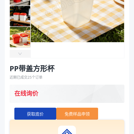
袋
拉伸膜
PP带盖方形杯
近期已成交
25
个订单
在线询价
获取底价
免费样品申领