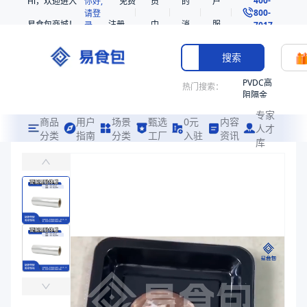
Hi，欢迎进入
你好,
免费
员
的
户
800-
请登
易食包商城！
注册
中
消
服
录
7017
心
息
务
搜索
PVDC高
热门搜索：
阻隔金
枪鱼柳
专家
共挤热
商品
用户
场景
甄选
0元
内容
人才
收缩袋
分类
指南
分类
工厂
入驻
资讯
库
高阻隔贴体膜-PE热封562
PE
主要适用于鲜肉、加工肉、奶酪、海鲜产品包装等的贴体包装
非阻隔
共挤热
易食包（EPAK）专注于高阻隔贴体膜-PE热封562包装，提供详尽
收缩袋
产品卖点：
贴体性好、透明度高、阻隔性强
221340
221360
应用场景：
主要适用于鲜肉、加工肉、奶酪、海鲜产品包装等的贴体包装
烤箱袋
价格：
￥53.0612
221330
商品参数
SE53
商品分类
贴体膜
热收缩