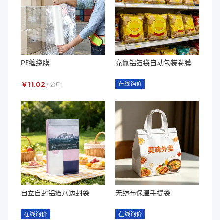
PE缠绕膜
充氮铝箔袋自动包装卷膜
￥
11.02
在线询价
/
公斤
自立自封铝箔八边封袋
无纺布保温手提袋
在线询价
在线询价