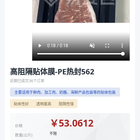
主要材质
PE
袋
厚度（μm）
100
拉伸膜
宽度（mm）
562
长度（m）
2000
物料规格
562mm*2000m*100um
商品图片
高阻隔贴体膜-PE热封562
近期已成交
36
个订单
主要适用于鲜肉、加工肉、奶酪、海鲜产品包装等的贴体包装
贴体性好
透明度高
阻隔性强
￥
53.0612
价格
不限
数量(
公斤
)