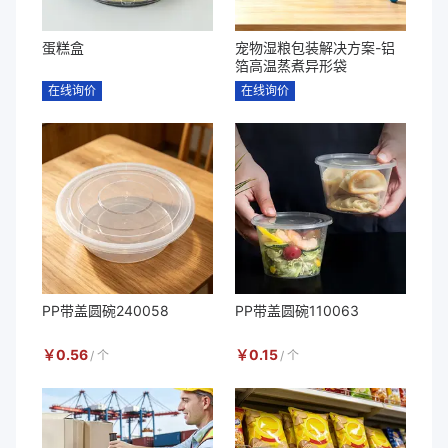
蛋糕盒
宠物湿粮包装解决方案-铝
箔高温蒸煮异形袋
在线询价
在线询价
PP带盖圆碗240058
PP带盖圆碗110063
￥
0.56
￥
0.15
/
个
/
个