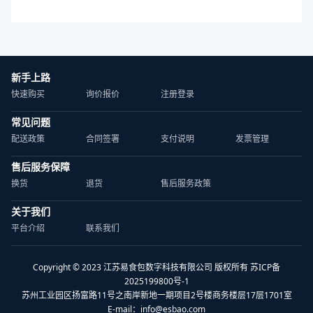
新手上路
快速购买
询价报价
注册登录
常见问题
配送政策
合同签署
支付说明
发票管理
售后服务保障
换货
退货
售后服务政策
关于我们
平台介绍
联系我们
Copyright © 2023 江苏易食包数字科技有限公司 版权所有 苏ICP备
2025199800号-1
苏州工业园区扬富路11号之南岸新地一期项目2号楼商务楼层17层1701室
E-mail：
info@esbao.com