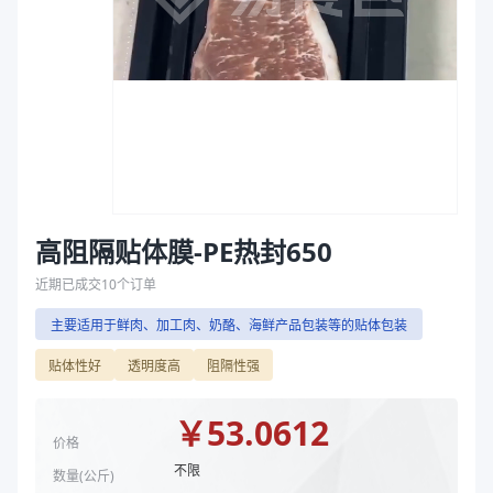
主要材质
PE
袋
厚度（μm）
100
拉伸膜
宽度（mm）
650
长度（m）
1000
物料规格
650mm*1000m*100um
商品图片
高阻隔贴体膜-PE热封650
近期已成交
10
个订单
主要适用于鲜肉、加工肉、奶酪、海鲜产品包装等的贴体包装
贴体性好
透明度高
阻隔性强
￥
53.0612
价格
不限
数量(
公斤
)