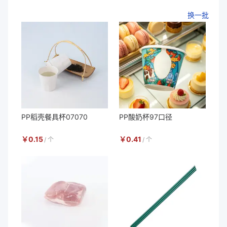
换一批
PP稻壳餐具杯07070
PP酸奶杯97口径
￥
0.15
￥
0.41
/
个
/
个