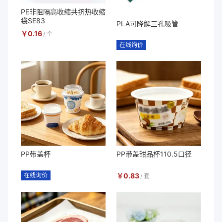
PE非阻隔高收缩共挤热收缩
袋SE83
PLA可降解三孔吸管
￥
0.16
/
个
在线询价
PP带盖杯
PP带盖甜品杯110.5口径
在线询价
￥
0.83
/
套