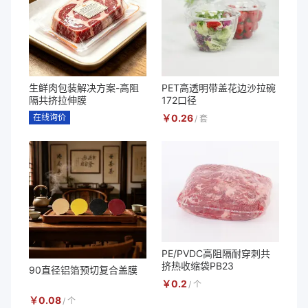
生鲜肉包装解决方案-高阻
PET高透明带盖花边沙拉碗
隔共挤拉伸膜
172口径
在线询价
￥
0.26
/
套
PE/PVDC高阻隔耐穿刺共
挤热收缩袋PB23
90直径铝箔预切复合盖膜
￥
0.2
/
个
￥
0.08
/
个