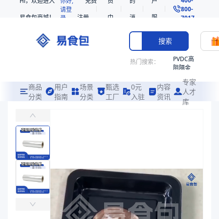
Hi，欢迎进入
你好,
免费
员
的
户
800-
请登
易食包商城！
注册
中
消
服
录
7017
心
息
务
搜索
PVDC高
热门搜索：
阻隔金
枪鱼柳
专家
共挤热
商品
用户
场景
甄选
0元
内容
人才
收缩袋
分类
指南
分类
工厂
入驻
资讯
库
高阻隔贴体膜-PE热封650
PE
主要适用于鲜肉、加工肉、奶酪、海鲜产品包装等的贴体包装
221340
非阻隔
易食包（EPAK）专注于高阻隔贴体膜-PE热封650包装，提供详尽
共挤热
产品卖点：
贴体性好、透明度高、阻隔性强
收缩袋
221360
应用场景：
主要适用于鲜肉、加工肉、奶酪、海鲜产品包装等的贴体包装
烤箱袋
价格：
￥53.0612
221330
商品参数
SE53
商品分类
贴体膜
热收缩