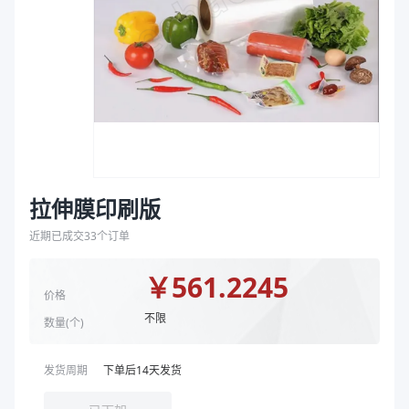
袋
拉伸膜
拉伸膜印刷版
近期已成交
33
个订单
￥
561.2245
价格
不限
数量(
个
)
发货周期
下单后
14
天发货