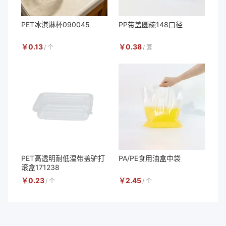
PET冰淇淋杯090045
PP带盖圆碗148口径
￥
0.13
￥
0.38
/
个
/
套
PET高透明耐低温带盖驴打
PA/PE食用油盒中袋
滚盒171238
￥
0.23
￥
2.45
/
个
/
个