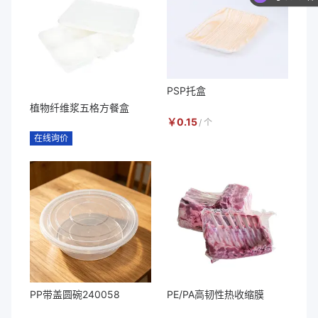
PSP托盒
植物纤维浆五格方餐盒
￥
0.15
/
个
在线询价
PP带盖圆碗240058
PE/PA高韧性热收缩膜