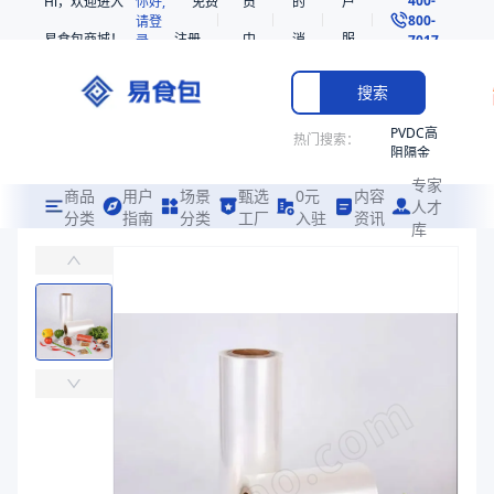
Hi，欢迎进入
你好,
免费
员
的
户
800-
请登
易食包商城！
注册
中
消
服
录
7017
心
息
务
搜索
PVDC高
热门搜索：
阻隔金
枪鱼柳
专家
共挤热
商品
用户
场景
甄选
0元
内容
人才
收缩袋
分类
指南
分类
工厂
入驻
资讯
库
拉伸膜印刷版
PE
易食包（EPAK）专注于拉伸膜印刷版包装，提供详尽的规格参数、实
非阻隔
共挤热
价格：
￥561.2245
收缩袋
221340
商品参数
221360
商品分类
拉伸膜
烤箱袋
主要材质
钢辊
221330
材质
钢辊
SE53
商品图片
热收缩