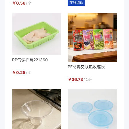
￥
0.56
在线询价
/
个
PP气调托盒221360
PE防雾交联热收缩膜
￥
0.25
/
个
￥
36.73
/
公斤