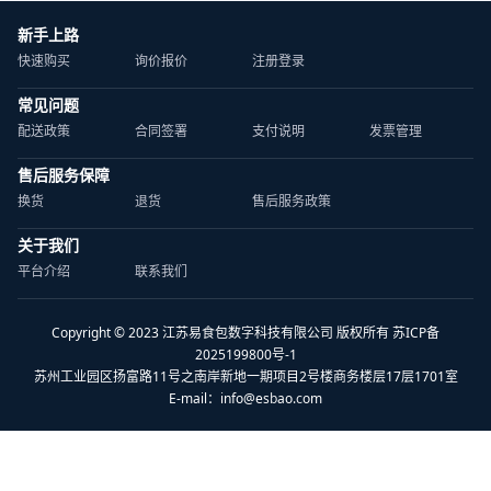
新手上路
快速购买
询价报价
注册登录
常见问题
配送政策
合同签署
支付说明
发票管理
售后服务保障
换货
退货
售后服务政策
关于我们
平台介绍
联系我们
Copyright © 2023 江苏易食包数字科技有限公司 版权所有 苏ICP备
2025199800号-1
苏州工业园区扬富路11号之南岸新地一期项目2号楼商务楼层17层1701室
E-mail：
info@esbao.com