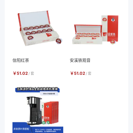
信阳红茶
安溪铁观音
￥
51.02
￥
51.02
/
套
/
套