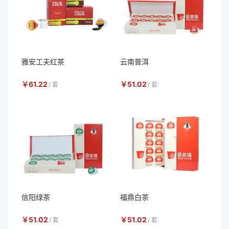
雅安工夫红茶
云南普洱
￥
61.22
￥
51.02
/
套
/
套
信阳绿茶
福鼎白茶
￥
51.02
￥
51.02
/
套
/
套