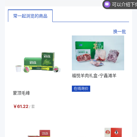
你们是
常一起浏览的商品
换一批
福悦羊肉礼盒-宁鑫滩羊
在线询价
蒙顶毛峰
￥
61.22
/
套