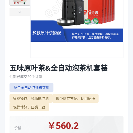
规格
原叶茶组合45g*五盒+全自动泡茶机一台
袋
规格
原叶茶组合45g*五盒+全自动泡茶机一台
拉伸膜
商品图片
五味原叶茶&全自动泡茶机套装
近期已成交
29
个订单
配合全自动泡茶机饮用
智能操作、多功能冲泡
携带储存方便、使用便捷
保鲜性好、口感一致
￥
560.2
价格