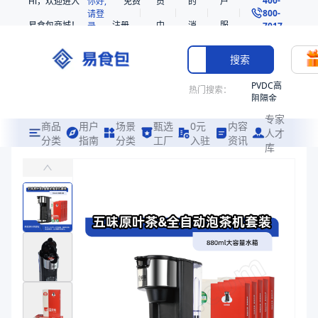
Hi，欢迎进入
你好,
免费
员
的
户
800-
请登
易食包商城！
注册
中
消
服
录
7017
心
息
务
搜索
PVDC高
热门搜索：
阻隔金
枪鱼柳
专家
共挤热
商品
用户
场景
甄选
0元
内容
人才
收缩袋
分类
指南
分类
工厂
入驻
资讯
库
五味原叶茶&全自动泡茶机套装
PE
配合全自动泡茶机饮用
221340
非阻隔
易食包（EPAK）专注于五味原叶茶&全自动泡茶机套装包装，提供详
共挤热
产品卖点：
智能操作、多功能冲泡、携带储存方便、使用便捷、保鲜性好
收缩袋
221360
应用场景：
配合全自动泡茶机饮用
烤箱袋
价格：
￥560.2
221330
商品参数
SE53
商品分类
茶机套餐
热收缩