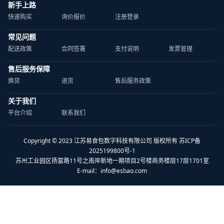
新手上路
快速购买
询价报价
注册登录
常见问题
配送政策
合同签署
支付说明
发票管理
售后服务保障
换货
退货
售后服务政策
关于我们
平台介绍
联系我们
Copyright © 2023 江苏易食包数字科技有限公司 版权所有 苏ICP备
2025199800号-1
苏州工业园区扬富路11号之南岸新地一期项目2号楼商务楼层17层1701室
E-mail：
info@esbao.com