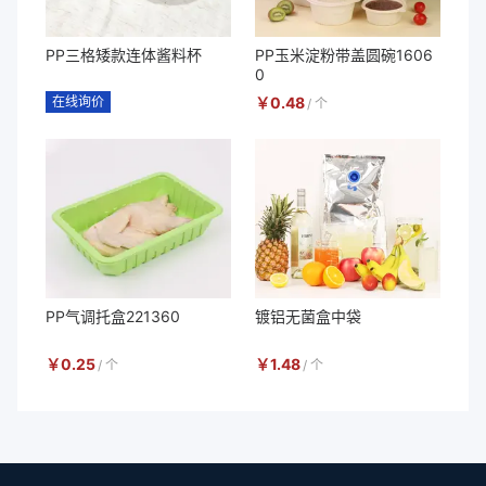
PP三格矮款连体酱料杯
PP玉米淀粉带盖圆碗1606
0
在线询价
￥
0.48
/
个
PP气调托盒221360
镀铝无菌盒中袋
￥
0.25
￥
1.48
/
个
/
个