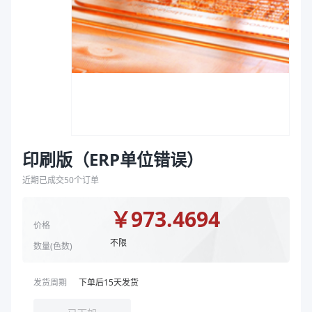
袋
拉伸膜
印刷版（ERP单位错误）
近期已成交
50
个订单
￥
973.4694
价格
不限
数量(
色数
)
发货周期
下单后
15
天发货