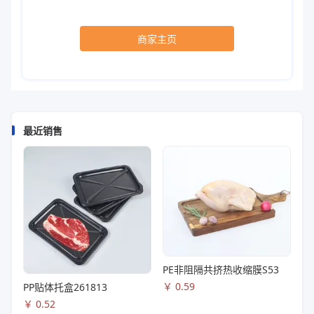
商家主页
最近销售
PE非阻隔共挤热收缩膜S53
￥
0.59
PP贴体托盒261813
￥
0.52