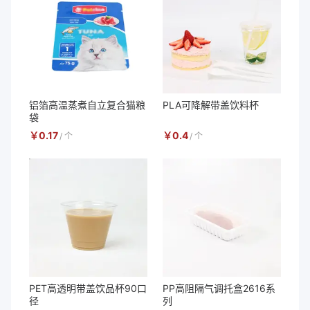
铝箔高温蒸煮自立复合猫粮
PLA可降解带盖饮料杯
袋
￥
0.17
￥
0.4
/
个
/
个
PET高透明带盖饮品杯90口
PP高阻隔气调托盒2616系
径
列