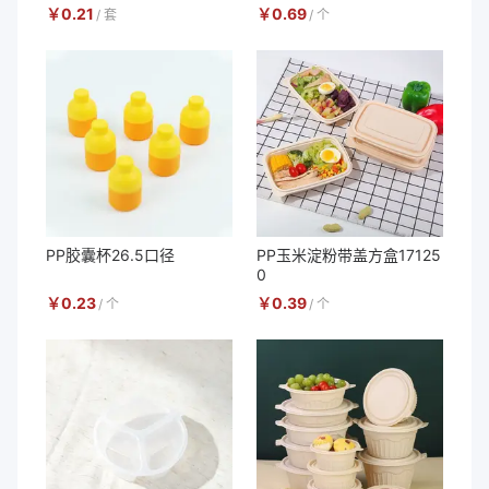
￥
0.21
￥
0.69
/
套
/
个
PP胶囊杯26.5口径
PP玉米淀粉带盖方盒17125
0
￥
0.23
￥
0.39
/
个
/
个