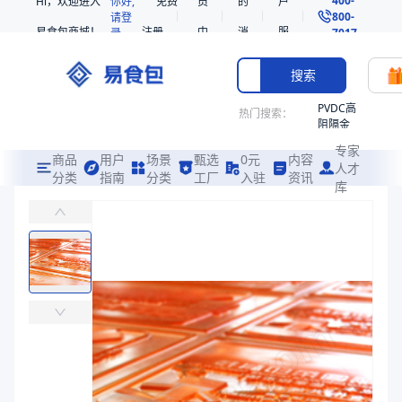
Hi，欢迎进入
你好,
免费
员
的
户
800-
请登
易食包商城！
注册
中
消
服
录
7017
心
息
务
搜索
PVDC高
热门搜索：
阻隔金
枪鱼柳
专家
共挤热
商品
用户
场景
甄选
0元
内容
人才
收缩袋
分类
指南
分类
工厂
入驻
资讯
库
印刷版（ERP单位错误）
PE
易食包（EPAK）专注于印刷版（ERP单位错误）包装，提供详尽的
非阻隔
共挤热
价格：
￥973.4694
收缩袋
221340
商品参数
221360
商品分类
其他包装材料
烤箱袋
说明
80*(265+60+10)*380真空袋、80*265*390复合三
221330
规格尺寸
印刷版费
SE53
商品图片
热收缩