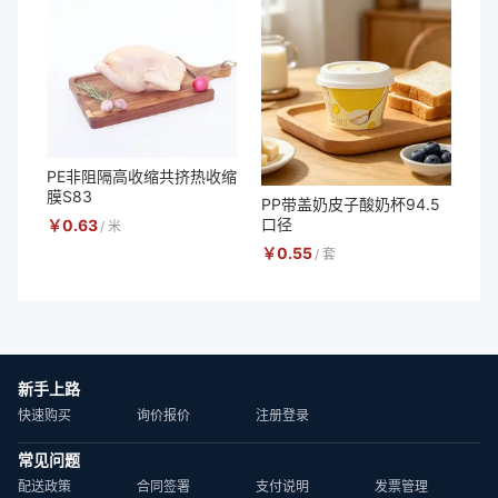
PE非阻隔高收缩共挤热收缩
膜S83
PP带盖奶皮子酸奶杯94.5
口径
￥
0.63
/
米
￥
0.55
/
套
新手上路
快速购买
询价报价
注册登录
常见问题
配送政策
合同签署
支付说明
发票管理