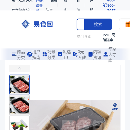
Hi，欢迎进入
你好,
免费
员
的
户
800-
请登
易食包商城！
注册
中
消
服
录
7017
心
息
务
搜索
PVDC高
热门搜索：
阻隔金
枪鱼柳
专家
共挤热
商品
用户
场景
甄选
0元
内容
人才
收缩袋
分类
指南
分类
工厂
入驻
资讯
库
PP气调托盒201450
PE
主要应用于生鲜肉类、海鲜、果蔬、即食食品的包装
221340
非阻隔
易食包（EPAK）专注于PP气调托盒201450包装，提供详尽的规
共挤热
产品卖点：
保鲜性强、材质安全、设计精良
收缩袋
221360
应用场景：
主要应用于生鲜肉类、海鲜、果蔬、即食食品的包装
烤箱袋
价格：
￥0.28
221330
商品参数
SE53
商品分类
气调托盒
热收缩