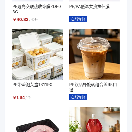
PE遮光交联热收缩膜ZDF0
PE/PA低温共挤拉伸膜
3G
￥
40.82
在线询价
/
公斤
PP带盖泡芙盒131190
PP饮品杯旋转组合盖95口
径
￥
1.94
在线询价
/
个