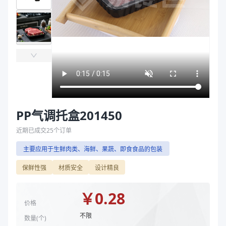
主要材质
PP/PE
袋
主要材质
PP、PE、PP
拉伸膜
长度（mm）
200
宽度（mm）
140
高度（mm）
50
克重（g）
20、17
颜色
黑色、本色
克重 g
20
规格尺寸 mm
200*140*50
PP气调托盒201450
主要材质
PP、PE
近期已成交
25
个订单
长度（mm）
200
主要应用于生鲜肉类、海鲜、果蔬、即食食品的包装
宽度（mm）
140
高度（mm）
50
保鲜性强
材质安全
设计精良
克重（g）
20
颜色
黑色
￥
0.28
价格
商品图片
不限
数量(
个
)