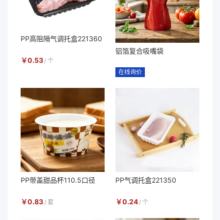
PP高阻隔气调托盒221360
铝箔复合吸嘴袋
￥
0.53
/
个
在线询价
PP带盖甜品杯110.5口径
PP气调托盒221350
￥
0.83
￥
0.24
/
套
/
个