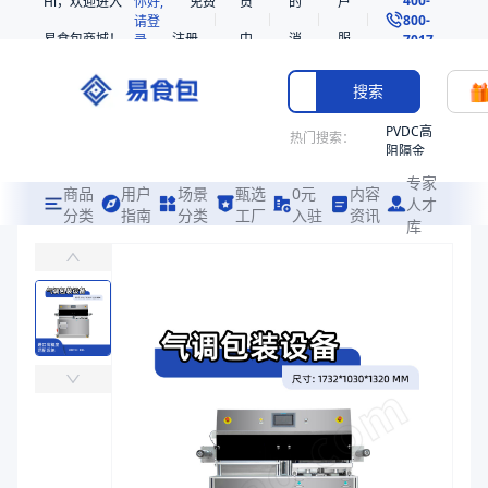
Hi，欢迎进入
你好,
免费
员
的
户
800-
请登
易食包商城！
注册
中
消
服
录
7017
心
息
务
搜索
PVDC高
热门搜索：
阻隔金
枪鱼柳
专家
共挤热
商品
用户
场景
甄选
0元
内容
人才
收缩袋
分类
指南
分类
工厂
入驻
资讯
库
立式果蔬气调包装设备205*145*85一出四
PE
适用于实验室、加工厂或机构厨房等果蔬气调包装
221340
非阻隔
易食包（EPAK）专注于立式果蔬气调包装设备205*145*85一
共挤热
产品卖点：
内切边封口、先进的气体置换系统、进口专用混配系统、超高
收缩袋
221360
应用场景：
适用于实验室、加工厂或机构厨房等果蔬气调包装
烤箱袋
价格：
在线询价
221330
商品参数
SE53
商品分类
果蔬气调保鲜包装设备
热收缩