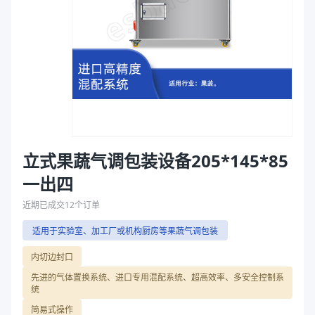
混配器配置
德国威特（WITT）混配器、美国Dansensor混配器
袋
混配器配置
美国Dansensor混配器、德国威特（WITT）混配器
拉伸膜
商品图片
立式果蔬气调包装设备205*145*85
一出四
近期已成交
12
个订单
适用于实验室、加工厂或机构厨房等果蔬气调包装
内切边封口
先进的气体置换系统、进口专用混配系统、超高效率、多安全控制系
统
简易式操作