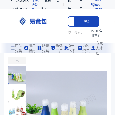
Hi，欢迎进入
你好,
免费
员
的
户
800-
请登
易食包商城！
注册
中
消
服
录
7017
心
息
务
搜索
PVDC高
热门搜索：
阻隔金
枪鱼柳
专家
共挤热
商品
用户
场景
甄选
0元
内容
人才
收缩袋
分类
指南
分类
工厂
入驻
资讯
库
PVC热收缩膜标签
PE
易食包（EPAK）专注于PVC热收缩膜标签包装，提供详尽的规格参
非阻隔
共挤热
价格：
在线询价
收缩袋
221340
商品参数
221360
商品分类
热收缩膜
烤箱袋
产品特性
支持定制
221330
产品特性
支持定制
SE53
商品图片
热收缩