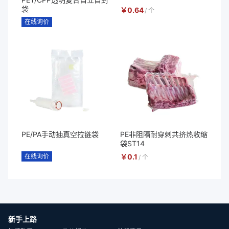
袋
￥
0.64
/
个
在线询价
PE/PA手动抽真空拉链袋
PE非阻隔耐穿刺共挤热收缩
袋ST14
在线询价
￥
0.1
/
个
新手上路