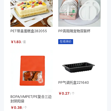
PET带盖蛋糕盒282055
PP高阻隔宠物双联杯
￥
1.83
在线询价
/
套
PP气调托盒221640
￥
0.27
/
个
BOPA/VMPET/PE复合三边
封阴阳袋
￥
0.38
/
个