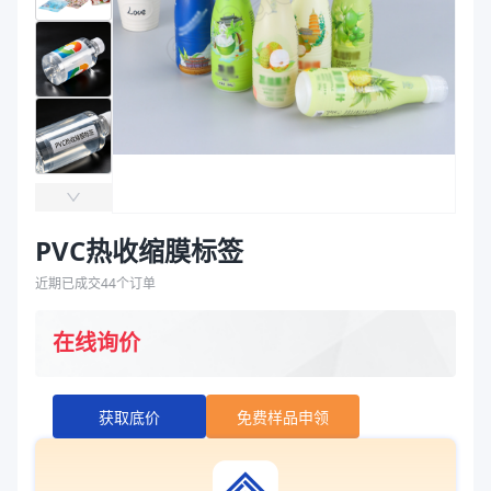
袋
拉伸膜
PVC热收缩膜标签
近期已成交
44
个订单
在线询价
获取底价
免费样品申领