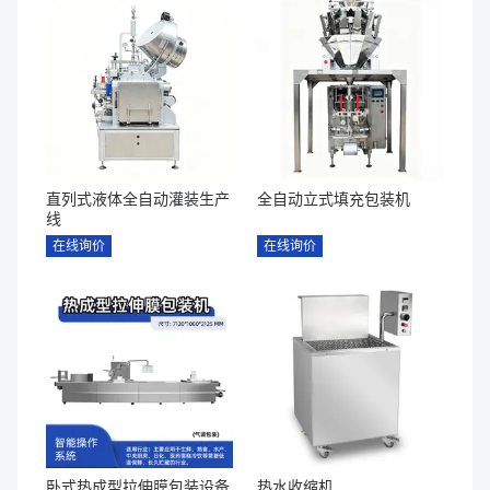
直列式液体全自动灌装生产
全自动立式填充包装机
线
在线询价
在线询价
卧式热成型拉伸膜包装设备
热水收缩机