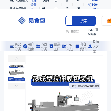
Hi，欢迎进入
你好,
免费
员
的
户
800-
请登
易食包商城！
注册
中
消
服
录
7017
心
息
务
搜索
PVDC高
热门搜索：
阻隔金
枪鱼柳
专家
共挤热
商品
用户
场景
甄选
0元
内容
人才
收缩袋
分类
指南
分类
工厂
入驻
资讯
库
卧式热成型拉伸膜包装设备（贴体包装）
PE
主要应用于大中型生产企业生鲜、熟食、烘焙、果蔬、海鲜等贴体包装
221340
非阻隔
易食包（EPAK）专注于卧式热成型拉伸膜包装设备（贴体包装）包装
共挤热
产品卖点：
整机全SS304钣金、伺服成型封口走膜、高精度置换与整切
收缩袋
221360
应用场景：
主要应用于大中型生产企业生鲜、熟食、烘焙、果蔬、海鲜等
烤箱袋
价格：
在线询价
221330
商品参数
SE53
商品分类
贴体包装
热收缩