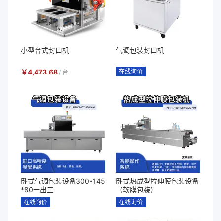
小型台式封口机
气调包装封口机
￥
4,473.68
在线询价
/
台
卧式气调包装设备300*145
卧式热成型拉伸膜包装设备
*80一出三
（软膜包装）
在线询价
在线询价