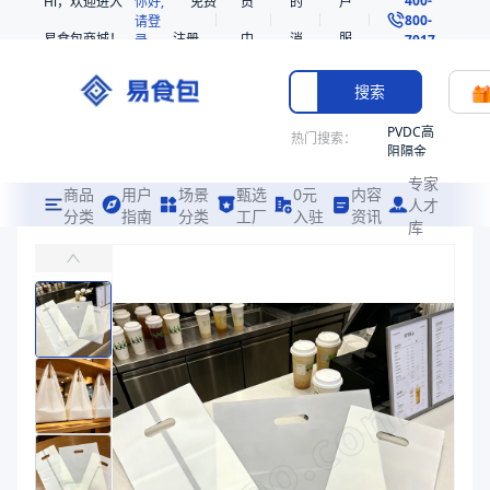
Hi，欢迎进入
你好,
免费
员
的
户
800-
请登
易食包商城！
注册
中
消
服
录
7017
心
息
务
搜索
PVDC高
热门搜索：
阻隔金
枪鱼柳
专家
共挤热
商品
用户
场景
甄选
0元
内容
人才
收缩袋
分类
指南
分类
工厂
入驻
资讯
库
PLA饮料咖啡奶茶外卖打包袋
PE
易食包（EPAK）专注于PLA饮料咖啡奶茶外卖打包袋包装，提供详
非阻隔
共挤热
价格：
在线询价
收缩袋
221340
商品参数
221360
商品分类
打包袋
烤箱袋
产品特性
支持定制
221330
产品特性
支持定制
SE53
商品图片
热收缩