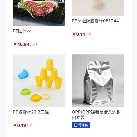
PP高阻隔胶囊杯051044
PE贴体膜
￥
0.14
/
个
￥
46.94
/
公斤
PP胶囊杯29.3口径
OPP/CPP镀铝复合八边封
自立袋
￥
0.19
在线询价
/
个