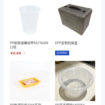
PP耐高温螺纹杯65/74/89
EPP定制包装盒
口径
￥
0.04
在线询价
/
个
PP气调托盒2216系列
PP高盖圆碗140083