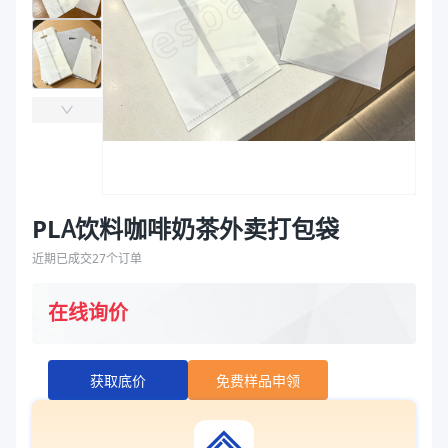
袋
拉伸膜
PLA饮料咖啡奶茶外卖打包袋
近期已成交
27
个订单
在线询价
获取底价
免费样品申领