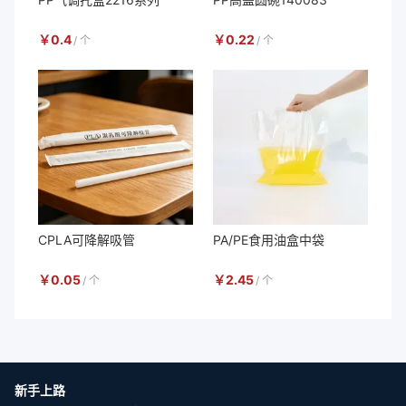
￥
0.4
￥
0.22
/
个
/
个
CPLA可降解吸管
PA/PE食用油盒中袋
￥
0.05
￥
2.45
/
个
/
个
新手上路