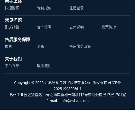
新手上路
快速购买
询价报价
注册登录
常见问题
配送政策
合同签署
支付说明
发票管理
售后服务保障
换货
退货
售后服务政策
关于我们
平台介绍
联系我们
Copyright © 2023 江苏易食包数字科技有限公司 版权所有 苏ICP备
2025199800号-1
苏州工业园区扬富路11号之南岸新地一期项目2号楼商务楼层17层1701室
E-mail：
info@esbao.com