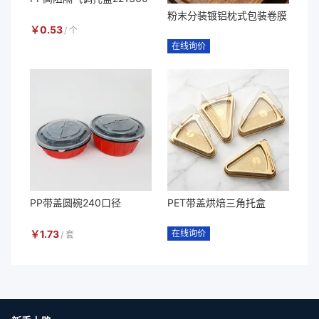
粉末分装镀铝枕式包装卷膜
￥
0.53
/
个
在线询价
PP带盖圆碗240口径
PET带盖烘焙三角托盒
￥
1.73
在线询价
/
套