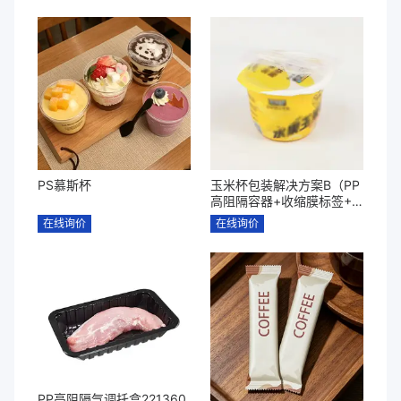
PS慕斯杯
玉米杯包装解决方案B（PP
高阻隔容器+收缩膜标签+P
P勺子套装+高阻隔耐高温
在线询价
在线询价
易揭盖膜）
PP高阻隔气调托盒221360