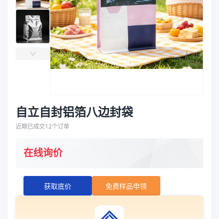
袋
拉伸膜
自立自封铝箔八边封袋
近期已成交
12
个订单
在线询价
获取底价
免费样品申领