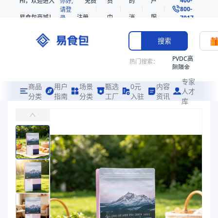
Hi，欢迎进入
你好,
免费
员
的
户
800-
请登
易食包商城！
注册
中
消
服
录
7017
心
息
务
搜索
PVDC高
热门搜索：
阻隔金
枪鱼柳
专家
共挤热
商品
用户
场景
甄选
0元
内容
人才
收缩袋
分类
指南
分类
工厂
入驻
资讯
库
自立自封铝箔八边封袋
PE
易食包（EPAK）专注于自立自封铝箔八边封袋包装，提供详尽的规格
非阻隔
共挤热
价格：
在线询价
收缩袋
221340
商品参数
221360
商品分类
复合袋
烤箱袋
主要材质
铝箔
221330
产品特性
支持定制
SE53
产品特性
支持定制
热收缩
商品图片