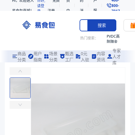
Hi，欢迎进入
你好,
免费
员
的
户
800-
请登
易食包商城！
注册
中
消
服
录
7017
心
息
务
搜索
PVDC高
热门搜索：
阻隔金
枪鱼柳
专家
共挤热
商品
用户
场景
甄选
0元
内容
人才
收缩袋
分类
指南
分类
工厂
入驻
资讯
库
PP带盖餐盒231560
PE
易食包（EPAK）专注于PP带盖餐盒231560包装，提供详尽的规
221340
非阻隔
价格：
￥1
共挤热
收缩袋
商品参数
221360
商品分类
带盖托盒
烤箱袋
主要材质
PP
221330
长度（mm）
230
SE53
宽度（mm）
155
热收缩
高度（mm）
60