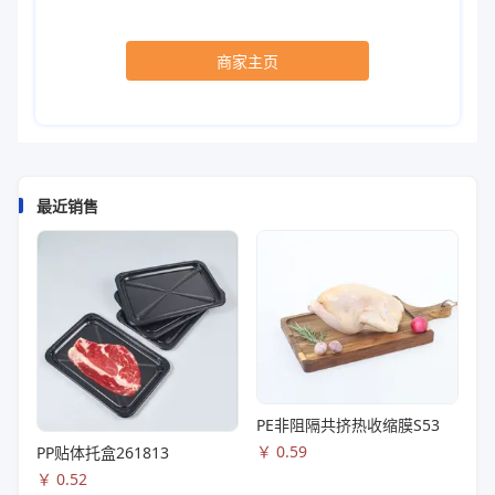
商家主页
最近销售
PE非阻隔共挤热收缩膜S53
￥
0.59
PP贴体托盒261813
￥
0.52