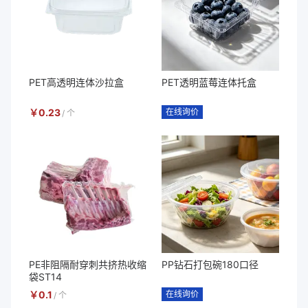
PET高透明连体沙拉盒
PET透明蓝莓连体托盒
￥
0.23
在线询价
/
个
PE非阻隔耐穿刺共挤热收缩
PP钻石打包碗180口径
袋ST14
￥
0.1
在线询价
/
个