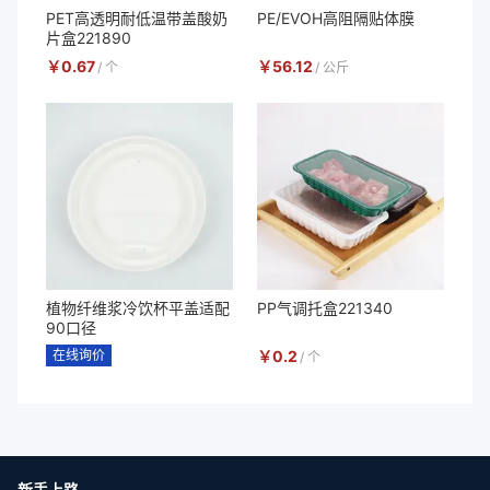
PET高透明耐低温带盖酸奶
PE/EVOH高阻隔贴体膜
片盒221890
￥
0.67
￥
56.12
/
个
/
公斤
植物纤维浆冷饮杯平盖适配
PP气调托盒221340
90口径
在线询价
￥
0.2
/
个
新手上路