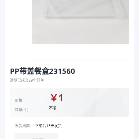
袋
克重（g）
31
拉伸膜
颜色
黑色
盖颜色
透明
商品图片
PP带盖餐盒231560
近期已成交
29
个订单
￥
1
价格
不限
数量(
个
)
发货周期
下单后
15
天发货