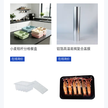
小麦秸杆分格餐盒
铝箔高温易揭复合盖膜
在线询价
在线询价