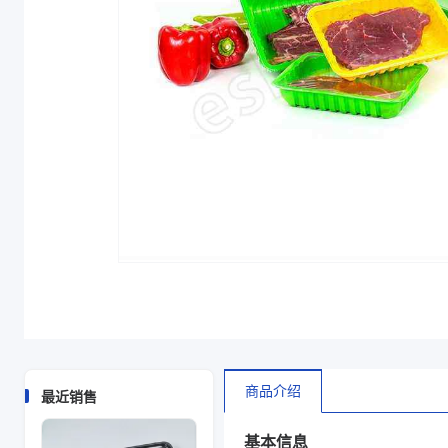
克重（g）
30
颜色
透明
商品图片
商品介绍
最近销售
基本信息