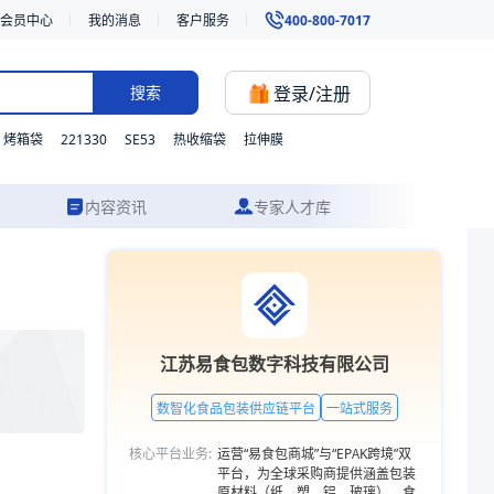
会员中心
我的消息
客户服务
400-800-7017
登录/注册
搜索
221330
SE53
烤箱袋
热收缩袋
拉伸膜
内容资讯
专家人才库
供从方案设计到成品交付的一站式食品包装服务。更多包装品类，欢迎访问
江苏易食包数字科技有限公司
数智化食品包装供应链平台
一站式服务
核心平台业务:
运营“易食包商城”与“EPAK跨境”双
平台，为全球采购商提供涵盖包装
原材料（纸、塑、铝、玻璃）、食