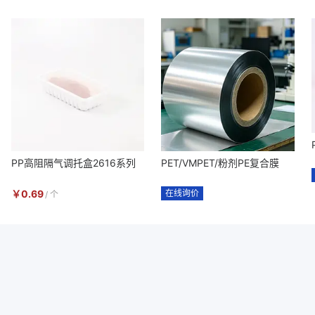
PP高阻隔气调托盒2616系列
PET/VMPET/粉剂PE复合膜
￥
0.69
在线询价
/
个