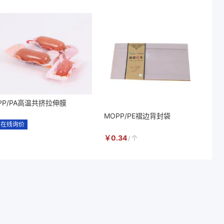
PP/PA高温共挤拉伸膜
MOPP/PE褶边背封袋
在线询价
￥
0.34
/
个