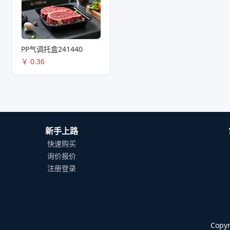
PP气调托盒241440
￥
0.36
新手上路
快速购买
询价报价
注册登录
Cop