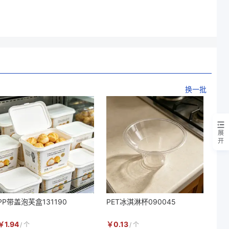
换一批
展
开
PP带盖泡芙盒131190
PET冰淇淋杯090045
￥
1.94
￥
0.13
/
个
/
个