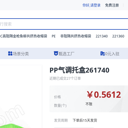
你好,请登录
免费注册
DC高阻隔金枪鱼柳共挤热收缩袋
PE
221340
221360
非阻隔共挤热收缩袋
场景分类
甄选工厂
0元入驻
PP气调托盒261740
格参数、实物图片及报价参考。我们支持材质、型号与功能的灵活定制，并提
近期已成交
27
个订单
￥
0.5612
价格
不限
数量(
个
)
发货周期
下单后
15
天发货