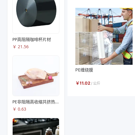
PP高阻隔咖啡杯片材
￥
21.56
PE缠绕膜
￥
11.02
/
公斤
PE非阻隔高收缩共挤热收缩膜S83
￥
0.63