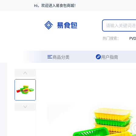
Hi，欢迎进入易食包商城！
热门搜索：
PV
商品分类
用户指南
PP气调托盒261740
易食包（EPAK）专注于PP气调托盒261740包装，提供详尽的规
价格：
￥0.5612
商品参数
商品分类
气调托盒
主要材质
PP、PE
长度（mm）
257.5
宽度（mm）
179
高度（mm）
40