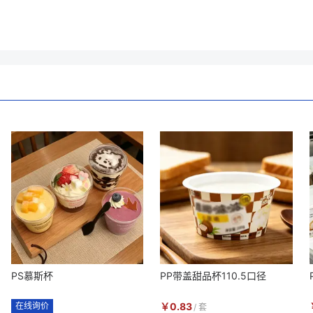
PS慕斯杯
PP带盖甜品杯110.5口径
在线询价
￥
0.83
/
套