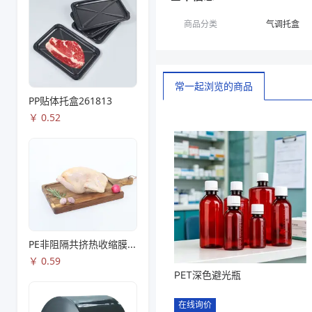
商品分类
气调托盒
常一起浏览的商品
PP贴体托盒261813
￥
0.52
PE非阻隔共挤热收缩膜S53
￥
0.59
PET深色避光瓶
在线询价