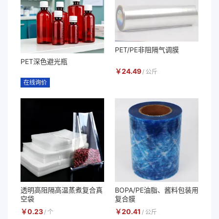
PET/PE非阻隔气调膜
PET深色避光瓶
￥
24.49
/
公斤
在线询价
透明高阻隔高温蒸煮复合真
BOPA/PE油脂、酱料包装用
空袋
复合膜
￥
0.23
￥
20.41
/
个
/
公斤