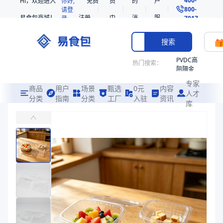
Hi，欢迎进入
你好,
免费
员
的
户
800-
请登
易食包商城！
注册
中
消
服
录
7017
心
息
务
搜索
PVDC高
热门搜索：
阻隔金
枪鱼柳
专家
共挤热
商品
用户
场景
甄选
0元
内容
人才
收缩袋
分类
指南
分类
工厂
入驻
资讯
库
PET高透明连体沙拉盒161466
PE
主要用于盛装水果、沙拉、零食等食物的包装
非阻隔
共挤热
易食包（EPAK）专注于PET高透明连体沙拉盒161466包装，提
收缩袋
产品卖点：
透明度高、安全性高、连体设计
221340
221360
应用场景：
主要用于盛装水果、沙拉、零食等食物的包装
烤箱袋
价格：
￥0.4
221330
商品参数
SE53
商品分类
连体托盒
热收缩