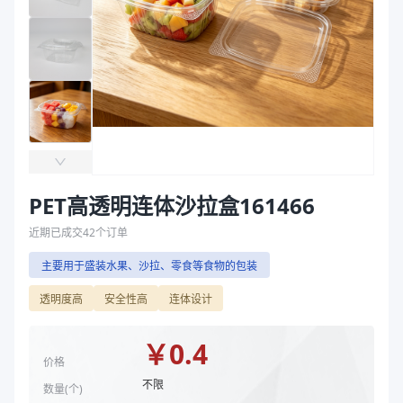
主要材质
PET
袋
长度（mm）
157
拉伸膜
宽度（mm）
135
高度（mm）
66
克重（g）
32.6
颜色
高透
备注
禁用
主要材质
PET
长度（mm）
157
PET高透明连体沙拉盒161466
宽度（mm）
135
近期已成交
42
个订单
高度（mm）
66
主要用于盛装水果、沙拉、零食等食物的包装
克重（g）
32.6
颜色
高透
透明度高
安全性高
连体设计
商品图片
￥
0.4
价格
不限
数量(
个
)