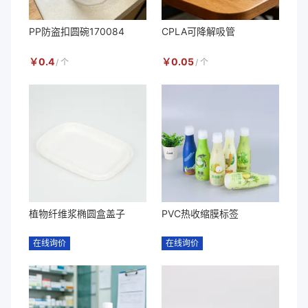
PP防盗扣圆碗170084
CPLA可降解吸管
￥
0.4
￥
0.05
/
个
/
个
植物纤维浆椭圆盒盖子
PVC热收缩膜标签
在线询价
在线询价