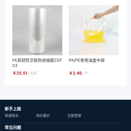
PE高韧性交联热收缩膜ZDF
PA/PE食用油盒中袋
03
￥
25.51
￥
2.45
/
公斤
/
个
新手上路
快速购买
询价报价
注册登录
常见问题