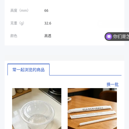
高度（mm）
66
克重（g）
32.6
颜色
高透
你们是
常一起浏览的商品
换一批