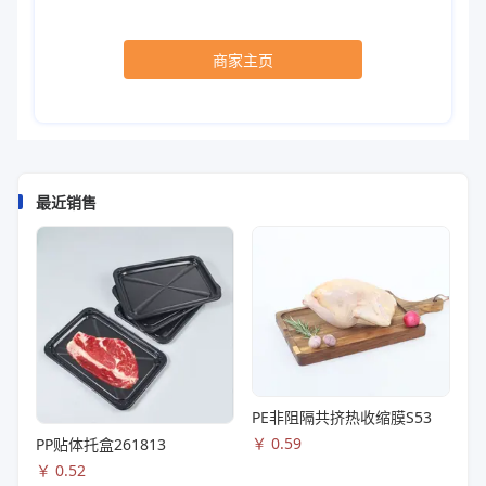
商家主页
最近销售
PE非阻隔共挤热收缩膜S53
￥
0.59
PP贴体托盒261813
￥
0.52