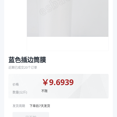
袋
颜色
蓝色
拉伸膜
商品图片
蓝色插边筒膜
近期已成交
20
个订单
￥
9.6939
价格
不限
数量(
公斤
)
发货周期
下单后
7
天发货