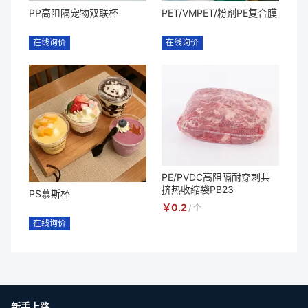
PP高阻隔宠物双联杯
PET/VMPET/粉剂PE复合膜
在线询价
在线询价
PE/PVDC高阻隔耐穿刺共
挤热收缩袋PB23
PS慕斯杯
￥
0.2
/
个
在线询价
新手上路