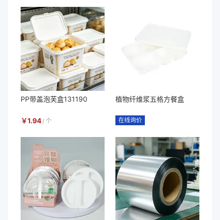
PP带盖泡芙盒131190
植物纤维浆五格方餐盒
￥
1.94
在线询价
/
个