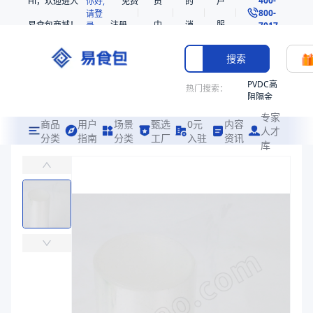
Hi，欢迎进入
你好,
免费
员
的
户
800-
请登
易食包商城！
注册
中
消
服
录
7017
心
息
务
搜索
PVDC高
热门搜索：
阻隔金
枪鱼柳
专家
共挤热
商品
用户
场景
甄选
0元
内容
人才
收缩袋
分类
指南
分类
工厂
入驻
资讯
库
蓝色插边筒膜
PE
易食包（EPAK）专注于蓝色插边筒膜包装，提供详尽的规格参数、实
非阻隔
共挤热
价格：
￥9.6939
收缩袋
221340
商品参数
221360
商品分类
筒膜
烤箱袋
主要材质
HDPE
221330
厚度（μm）
45
SE53
宽度（mm）
425
热收缩
长度（m）
100