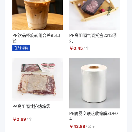
PP饮品杯旋转组合盖95口
PP高阻隔气调托盒2213系
径
列
在线询价
￥
0.45
/
个
PA高阻隔共挤烤箱袋
PE防雾交联热收缩膜ZDF0
4
￥
0.69
/
个
￥
43.88
/
公斤