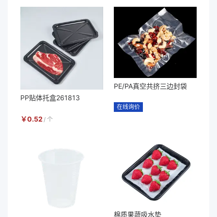
PE/PA真空共挤三边封袋
PP贴体托盒261813
在线询价
￥
0.52
/
个
棉质果蔬吸水垫