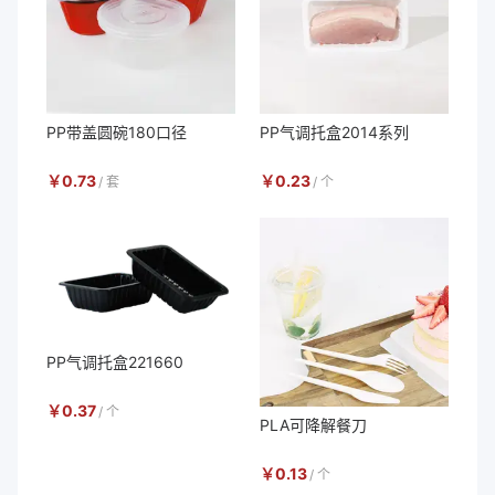
PP带盖圆碗180口径
PP气调托盒2014系列
￥
0.73
￥
0.23
/
套
/
个
PP气调托盒221660
￥
0.37
/
个
PLA可降解餐刀
￥
0.13
/
个