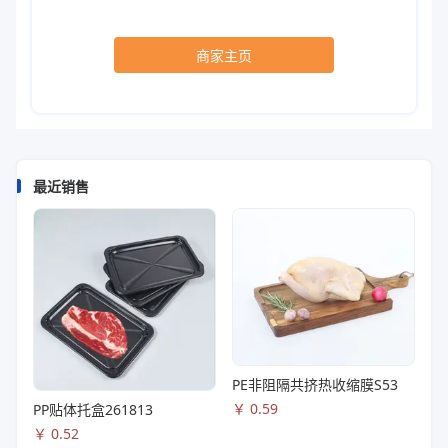
商家主页
最近销售
PE非阻隔共挤热收缩膜S53
￥
0.59
PP贴体托盒261813
￥
0.52