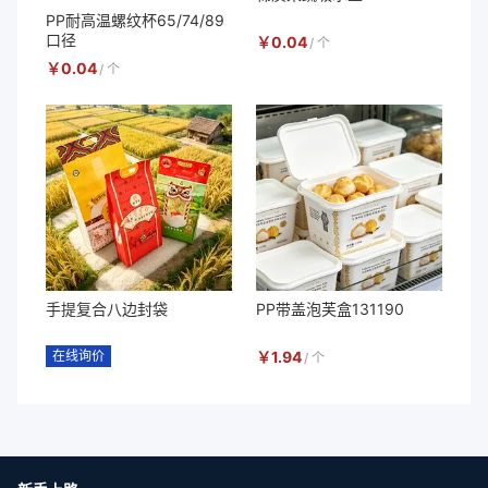
PP耐高温螺纹杯65/74/89
口径
￥
0.04
/
个
￥
0.04
/
个
手提复合八边封袋
PP带盖泡芙盒131190
在线询价
￥
1.94
/
个