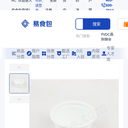
Hi，欢迎进入
你好,
免费
员
的
户
800-
请登
易食包商城！
注册
中
消
服
录
7017
心
息
务
搜索
PVDC高
热门搜索：
阻隔金
枪鱼柳
专家
共挤热
商品
用户
场景
甄选
0元
内容
人才
收缩袋
分类
指南
分类
工厂
入驻
资讯
库
70宠物杯大模
PE
易食包（EPAK）专注于70宠物杯大模包装，提供详尽的规格参数、
221340
非阻隔
价格：
￥35,714.2857
共挤热
收缩袋
商品参数
221360
商品分类
宠物食品杯
烤箱袋
型号
ES070038A-2
221330
商品图片
SE53
热收缩