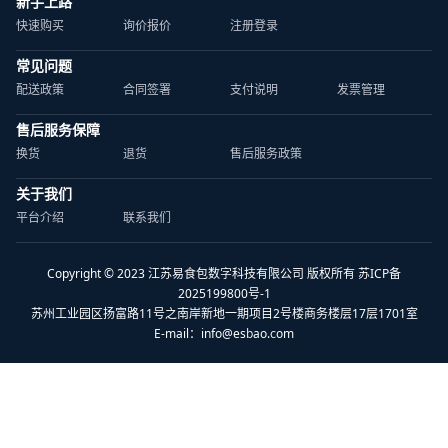
新手上路
快速购买
询价报价
注册登录
常见问题
配送政策
合同签署
支付说明
发票管理
售后服务保障
换货
退货
售后服务政策
关于我们
平台介绍
联系我们
Copyright © 2023 江苏易食包数字科技有限公司 版权所有 苏ICP备
2025199800号-1
苏州工业园区扬富路11号之南岸新地一期项目2号楼商务楼层17层1701室
E-mail：
info@esbao.com