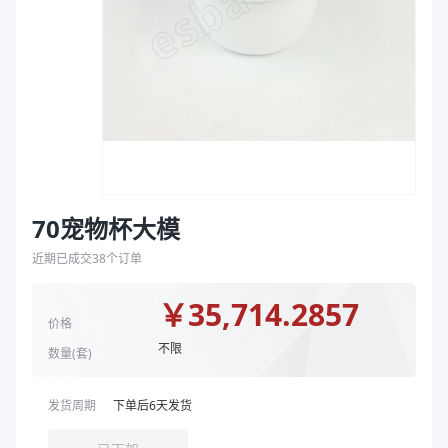
袋
拉伸膜
70宠物杯大模
近期已成交
38
个订单
￥
35,714.2857
价格
不限
数量(
套
)
发货周期
下单后
6
天发货