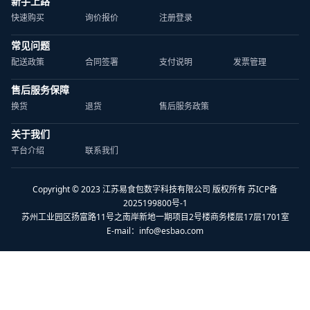
新手上路
快速购买
询价报价
注册登录
常见问题
配送政策
合同签署
支付说明
发票管理
售后服务保障
换货
退货
售后服务政策
关于我们
平台介绍
联系我们
Copyright © 2023 江苏易食包数字科技有限公司 版权所有 苏ICP备
2025199800号-1
苏州工业园区扬富路11号之南岸新地一期项目2号楼商务楼层17层1701室
E-mail：
info@esbao.com