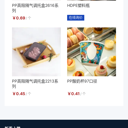
PP高阻隔气调托盒2616系
HDPE塑料瓶
列
￥
0.69
在线询价
/
个
PP高阻隔气调托盒2213系
PP酸奶杯97口径
列
￥
0.45
￥
0.41
/
个
/
个