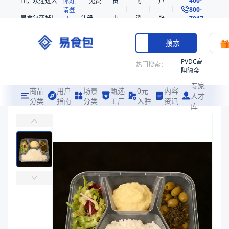
Hi，欢迎进入
你好,
免费
员
的
户
800-
请登
易食包商城！
注册
中
消
服
录
7017
心
息
务
搜索
PVDC高
热门搜索：
阻隔金
枪鱼柳
专家
共挤热
商品
用户
场景
甄选
0元
内容
人才
收缩袋
分类
指南
分类
工厂
入驻
资讯
库
PP/PE贴体盒351417
PE
易食包（EPAK）专注于PP/PE贴体盒351417包装，提供详尽的
221340
非阻隔
价格：
￥0.7551
共挤热
收缩袋
商品参数
221360
商品分类
贴体托盒
烤箱袋
主要材质
PP、PE
221330
长度（mm）
350
SE53
宽度（mm）
140
热收缩
高度（mm）
17