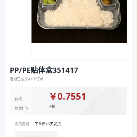
袋
克重（g）
50
拉伸膜
颜色
黑色
商品图片
PP/PE贴体盒351417
近期已成交
41
个订单
￥
0.7551
价格
不限
数量(
个
)
发货周期
下单后
15
天发货