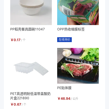
PP稻壳餐具圆碗11047
OPP热收缩膜标签
￥
0.17
在线询价
/
个
PE贴体膜
PET高透明耐低温带盖酸奶
片盒221890
￥
46.94
/
公斤
￥
0.67
/
个