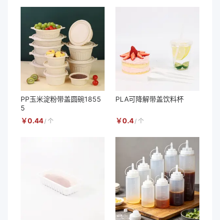
PP玉米淀粉带盖圆碗1855
PLA可降解带盖饮料杯
5
￥
0.44
￥
0.4
/
个
/
个