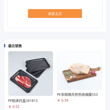
商家主页
最近销售
PE非阻隔共挤热收缩膜S53
￥
0.59
PP贴体托盒261813
￥
0.52