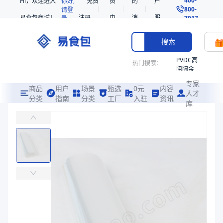
Hi，欢迎进入
你好,
免费
员
的
户
800-
请登
易食包商城！
注册
中
消
服
录
7017
心
息
务
搜索
PVDC高
热门搜索：
阻隔金
枪鱼柳
专家
共挤热
商品
用户
场景
甄选
0元
内容
人才
收缩袋
分类
指南
分类
工厂
入驻
资讯
库
PE插边筒膜
PE
易食包（EPAK）专注于PE插边筒膜包装，提供详尽的规格参数、实
221340
非阻隔
价格：
￥0.2296
共挤热
收缩袋
商品参数
221360
商品分类
筒膜
烤箱袋
主要材质
LLDPE
221330
厚度（μm）
20
SE53
宽度（mm）
（550+150*2）
热收缩
长度（m）
600