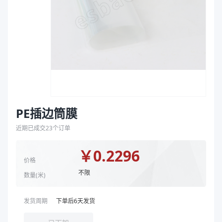
袋
颜色
透明
拉伸膜
类型
插边筒膜
商品图片
PE插边筒膜
近期已成交
23
个订单
￥
0.2296
价格
不限
数量(
米
)
发货周期
下单后
6
天发货