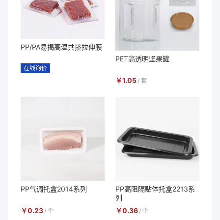
PP/PA易揭高温共挤拉伸膜
PET高透明坚果罐
在线询价
￥
1.05
/
套
PP气调托盒2014系列
PP高阻隔贴体托盒2213系
列
￥
0.23
￥
0.36
/
个
/
个