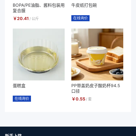
BOPA/PE油脂、酱料包装用
牛皮纸打包碗
复合膜
￥
20.41
在线询价
/
公斤
蛋糕盒
PP带盖奶皮子酸奶杯94.5
口径
在线询价
￥
0.55
/
套
新手上路