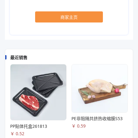
商家主页
最近销售
PE非阻隔共挤热收缩膜S53
￥
0.59
PP贴体托盒261813
￥
0.52