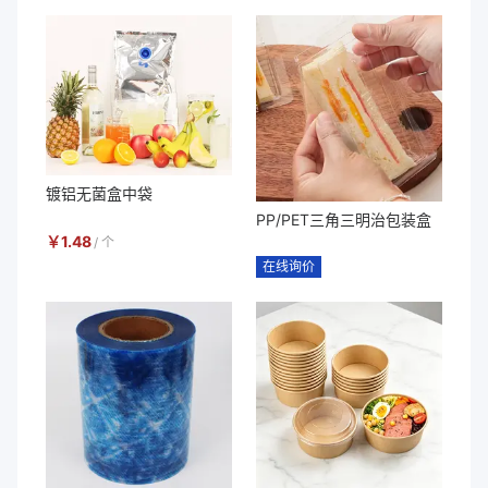
镀铝无菌盒中袋
PP/PET三角三明治包装盒
￥
1.48
/
个
在线询价