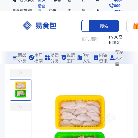
Hi，欢迎进入
你好,
免费
员
的
户
800-
请登
易食包商城！
注册
中
消
服
录
7017
心
息
务
搜索
PVDC高
热门搜索：
阻隔金
枪鱼柳
专家
共挤热
商品
用户
场景
甄选
0元
内容
人才
收缩袋
分类
指南
分类
工厂
入驻
资讯
库
PE气调托盒281760（D-743）
PE
易食包（EPAK）专注于PE气调托盒281760（D-743）包装，
221340
非阻隔
价格：
￥0.6531 ~ ￥0.9796
共挤热
收缩袋
商品参数
221360
商品分类
气调托盒
烤箱袋
主要材质
PE
221330
长度（mm）
275
SE53
宽度（mm）
170
热收缩
高度（mm）
60