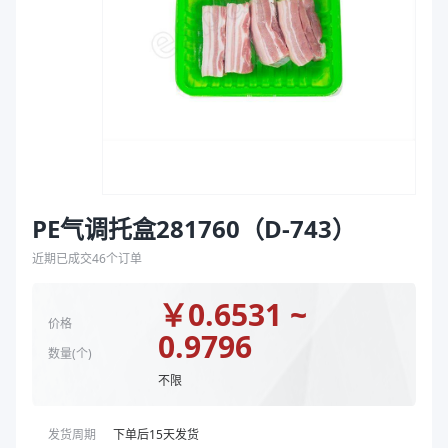
袋
克重（g）
60、40
拉伸膜
颜色
黄色、乳白色
商品图片
PE气调托盒281760（D-743）
近期已成交
46
个订单
￥
0.6531 ~
价格
0.9796
数量(
个
)
不限
发货周期
下单后
15
天发货