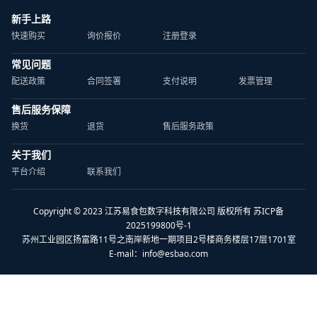
新手上路
快速购买
询价报价
注册登录
常见问题
配送政策
合同签署
支付说明
发票管理
售后服务保障
换货
退货
售后服务政策
关于我们
平台介绍
联系我们
Copyright © 2023 江苏易食包数字科技有限公司 版权所有 苏ICP备
2025199800号-1
苏州工业园区扬富路11号之南岸新地一期项目2号楼商务楼层17层1701室
E-mail：
info@esbao.com