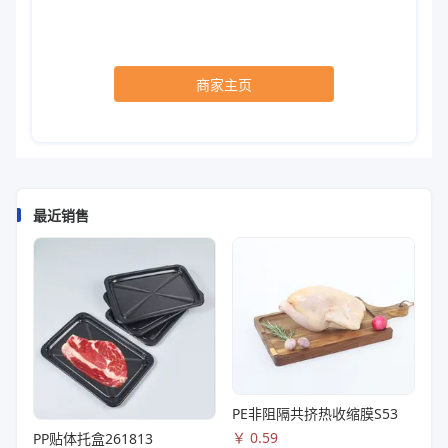
商家主页
最近销售
PE非阻隔共挤热收缩膜S53
￥
0.59
PP贴体托盒261813