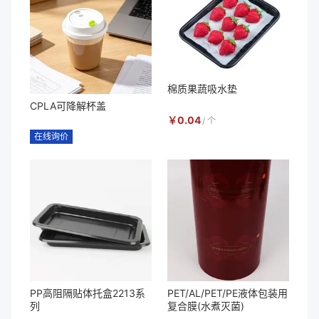
棉质果蔬吸水垫
CPLA可降解杯盖
￥
0.04
/
个
在线询价
PP高阻隔贴体托盒2213系
PET/AL/PET/PE液体包装用
列
复合膜(水煮灭菌)