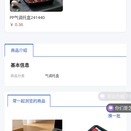
PP气调托盒241440
￥
0.36
商品介绍
基本信息
商品分类
气调托盒
常一起浏览的商品
你们是
换一批