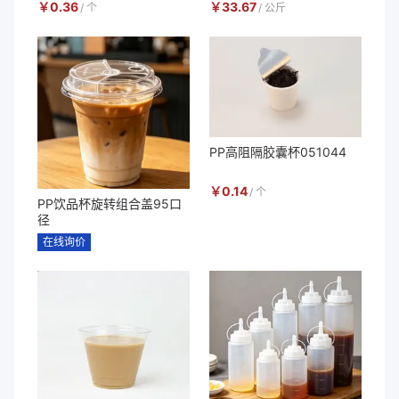
￥
0.36
￥
33.67
/
个
/
公斤
PP高阻隔胶囊杯051044
￥
0.14
/
个
PP饮品杯旋转组合盖95口
径
在线询价