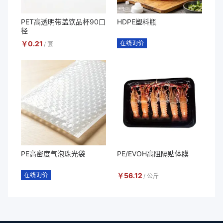
PET高透明带盖饮品杯90口
HDPE塑料瓶
径
￥
0.21
在线询价
/
套
PE高密度气泡珠光袋
PE/EVOH高阻隔贴体膜
在线询价
￥
56.12
/
公斤