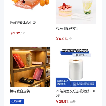
PA/PE液体盒中袋
PLA可降解吸管
￥
1.02
/
个
￥
0.05
/
个
镀铝膜自立袋
PE经济型交联热收缩膜ZDF
08
在线询价
￥
25.51
/
公斤