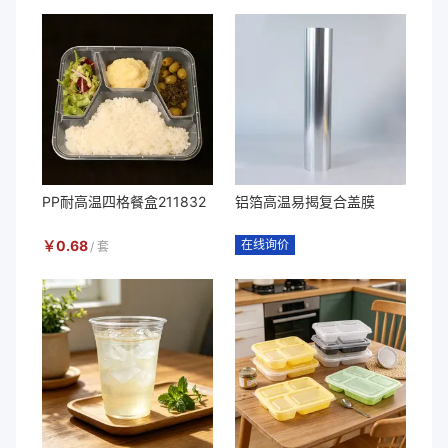
PP耐高温四格餐盒211832
铝箔高温易揭复合盖膜
￥
0.68
在线询价
/
套