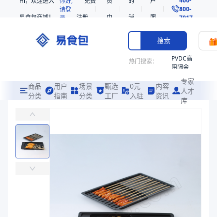
Hi，欢迎进入
你好,
免费
员
的
户
800-
请登
易食包商城！
注册
中
消
服
录
7017
心
息
务
搜索
PVDC高
热门搜索：
阻隔金
枪鱼柳
专家
共挤热
商品
用户
场景
甄选
0元
内容
人才
收缩袋
分类
指南
分类
工厂
入驻
资讯
库
PE气调托盒281760（D-765）
PE
易食包（EPAK）专注于PE气调托盒281760（D-765）包装，
221340
非阻隔
价格：
￥0.6531
共挤热
收缩袋
商品参数
221360
商品分类
气调托盒
烤箱袋
主要材质
PE
221330
长度（mm）
275
SE53
宽度（mm）
170
热收缩
高度（mm）
60