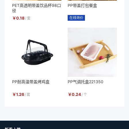
PET高透明带盖饮品杯98口
PP带盖打包餐盒
径
￥
0.18
在线询价
/
套
PP耐高温带盖烤鸡盒
PP气调托盒221350
￥
1.26
￥
0.24
/
套
/
个