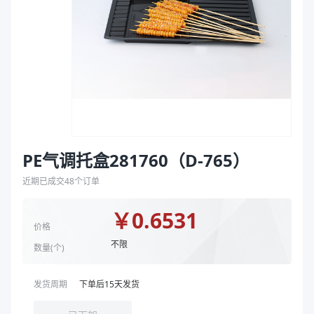
袋
克重（g）
40
拉伸膜
颜色
黄色
商品图片
PE气调托盒281760（D-765）
近期已成交
48
个订单
￥
0.6531
价格
不限
数量(
个
)
发货周期
下单后
15
天发货