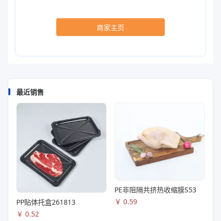
商家主页
最近销售
PE非阻隔共挤热收缩膜S53
￥
0.59
PP贴体托盒261813
￥
0.52