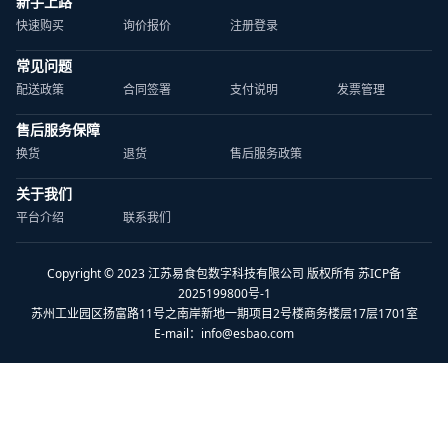
新手上路
快速购买
询价报价
注册登录
常见问题
配送政策
合同签署
支付说明
发票管理
售后服务保障
换货
退货
售后服务政策
关于我们
平台介绍
联系我们
Copyright © 2023 江苏易食包数字科技有限公司 版权所有 苏ICP备
2025199800号-1
苏州工业园区扬富路11号之南岸新地一期项目2号楼商务楼层17层1701室
E-mail：
info@esbao.com