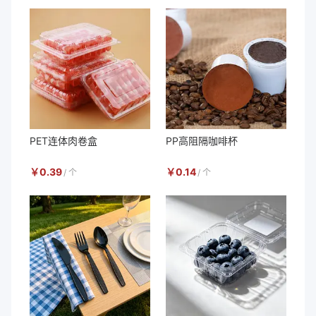
PET连体肉卷盒
PP高阻隔咖啡杯
￥
0.39
￥
0.14
/
个
/
个