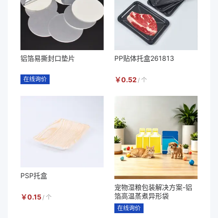
铝箔易撕封口垫片
PP贴体托盒261813
在线询价
￥
0.52
/
个
PSP托盒
宠物湿粮包装解决方案-铝
箔高温蒸煮异形袋
￥
0.15
/
个
在线询价