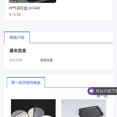
PP气调托盒241440
￥
0.36
商品介绍
基本信息
商品分类
贴体托盒
常一起浏览的商品
你们是
换一批