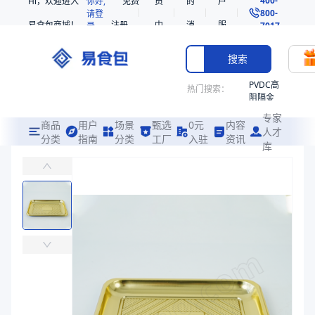
Hi，欢迎进入
你好,
免费
员
的
户
800-
请登
易食包商城！
注册
中
消
服
录
7017
心
息
务
搜索
PVDC高
热门搜索：
阻隔金
枪鱼柳
专家
共挤热
商品
用户
场景
甄选
0元
内容
人才
收缩袋
分类
指南
分类
工厂
入驻
资讯
库
PP贴体托盒261713（D-612）
PE
易食包（EPAK）专注于PP贴体托盒261713（D-612）包装，
221340
非阻隔
价格：
￥0.4898
共挤热
收缩袋
商品参数
221360
商品分类
贴体托盒
烤箱袋
主要材质
PP
221330
长度（mm）
259.6
SE53
宽度（mm）
176.6
热收缩
高度（mm）
13