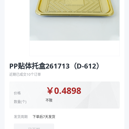
袋
克重（g）
30
拉伸膜
颜色
黑色、金色
商品图片
PP贴体托盒261713（D-612）
近期已成交
10
个订单
￥
0.4898
价格
不限
数量(
个
)
发货周期
下单后
7
天发货