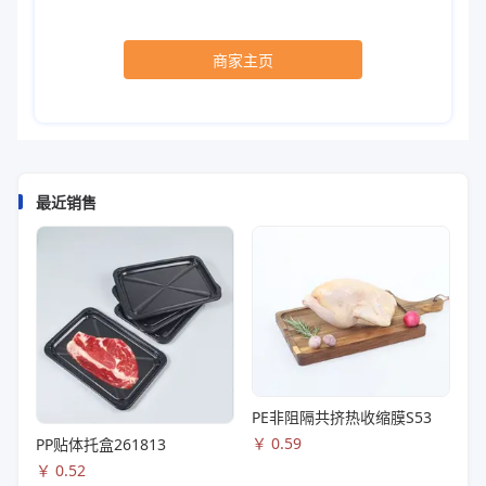
商家主页
最近销售
PE非阻隔共挤热收缩膜S53
￥
0.59
PP贴体托盒261813
￥
0.52