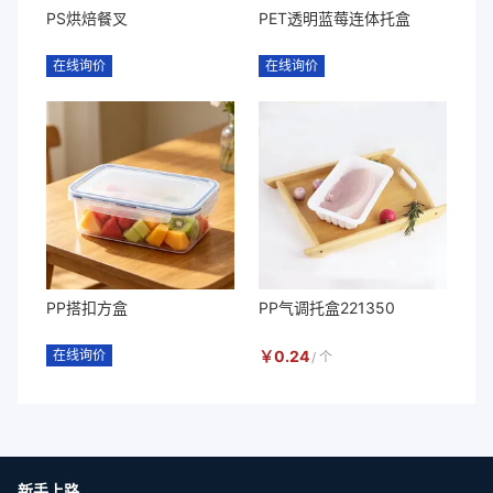
PS烘焙餐叉
PET透明蓝莓连体托盒
在线询价
在线询价
PP搭扣方盒
PP气调托盒221350
在线询价
￥
0.24
/
个
新手上路