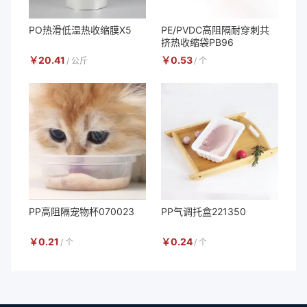
PO热滑低温热收缩膜X5
PE/PVDC高阻隔耐穿刺共
挤热收缩袋PB96
￥
20.41
￥
0.53
/
公斤
/
个
PP高阻隔宠物杯070023
PP气调托盒221350
￥
0.21
￥
0.24
/
个
/
个