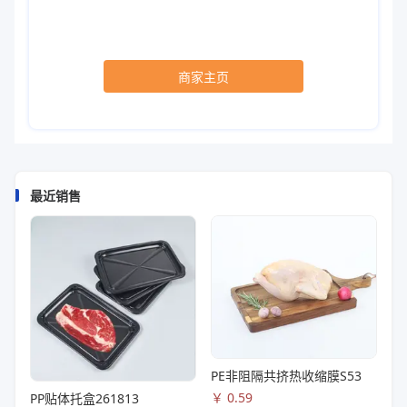
商家主页
最近销售
PE非阻隔共挤热收缩膜S53
￥
0.59
PP贴体托盒261813