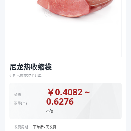
袋
颜色
透明
拉伸膜
封口方式
弧线底封
商品图片
尼龙热收缩袋
近期已成交
27
个订单
￥
0.4082 ~
价格
0.6276
数量(
个
)
不限
发货周期
下单后
7
天发货