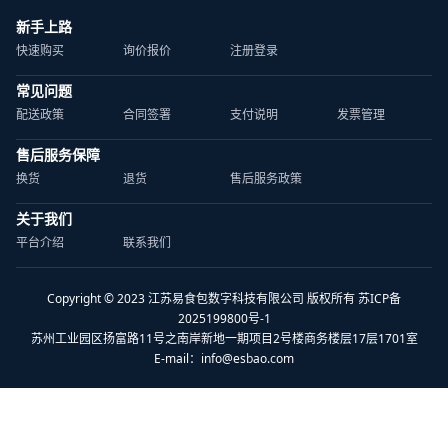
新手上路
快速购买
询价报价
注册登录
常见问题
配送政策
合同签署
支付说明
发票管理
售后服务保障
换货
退货
售后服务政策
关于我们
平台介绍
联系我们
Copyright © 2023 江苏易食包数字科技有限公司 版权所有 苏ICP备
2025199800号-1
苏州工业园区扬富路11号之南岸新地一期项目2号楼商务楼层17层1701室
E-mail：
info@esbao.com