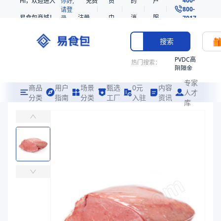
Hi，欢迎进入
你好,
免费
员
的
户
800-
请登
易食包商城！
注册
中
消
服
录
7017
心
息
务
搜索
PVDC高
热门搜索：
阻隔金
枪鱼柳
专家
共挤热
商品
用户
场景
甄选
0元
内容
人才
收缩袋
分类
指南
分类
工厂
入驻
资讯
库
尼龙热收缩袋
PE
易食包（EPAK）专注于尼龙热收缩袋包装，提供详尽的规格参数、实
221340
非阻隔
价格：
￥0.4082 ~ ￥0.6276
共挤热
收缩袋
商品参数
221360
商品分类
热收缩袋
烤箱袋
主要材质
PE、PA
221330
厚度（μm）
80、100
SE53
宽度（mm）
250、230
热收缩
长度（mm）
300、275