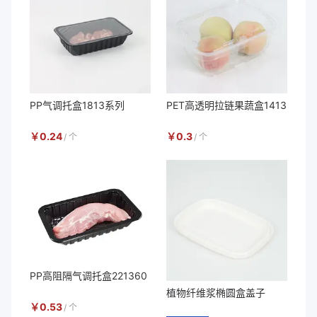
PP气调托盒1813系列
PET高透明拉链果蔬盒1413
￥
0.24
￥
0.3
/
个
/
个
PP高阻隔气调托盒221360
植物纤维浆椭圆盒盖子
￥
0.53
/
个