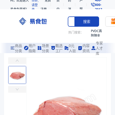
Hi，欢迎进入
你好,
免费
员
的
户
800-
请登
易食包商城！
注册
中
消
服
录
7017
心
息
务
搜索
PVDC高
热门搜索：
阻隔金
枪鱼柳
专家
共挤热
商品
用户
场景
甄选
0元
内容
人才
收缩袋
分类
指南
分类
工厂
入驻
资讯
库
蓝色PE袋
PE
易食包（EPAK）专注于蓝色PE袋包装，提供详尽的规格参数、实物
非阻隔
共挤热
价格：
￥0.7143
收缩袋
221340
商品参数
221360
商品分类
通用袋
烤箱袋
主要材质
PE
221330
厚度（μm）
550
SE53
宽度（mm）
390
热收缩
长度（mm）
680