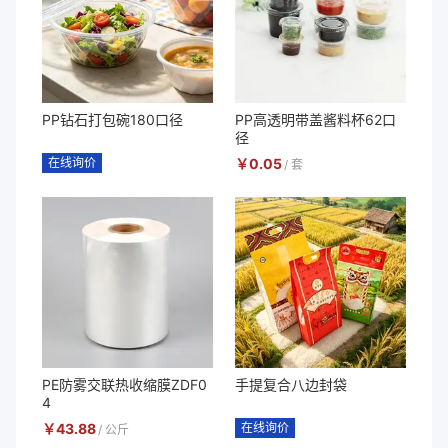
PP钻石打包碗180口径
PP高透明带盖酱料杯62口
径
在线询价
￥
0.05
/
套
PE防雾交联热收缩膜ZDF0
手提复合八边封袋
4
￥
43.88
在线询价
/
公斤