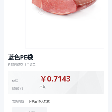
袋
颜色
蓝色
拉伸膜
商品图片
蓝色PE袋
近期已成交
13
个订单
￥
0.7143
价格
不限
数量(
个
)
发货周期
下单后
10
天发货