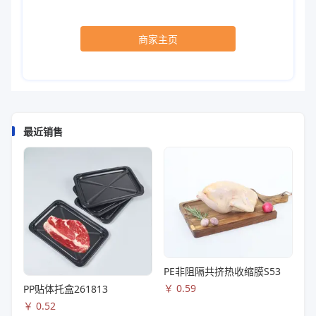
商家主页
最近销售
PE非阻隔共挤热收缩膜S53
￥
0.59
PP贴体托盒261813
￥
0.52