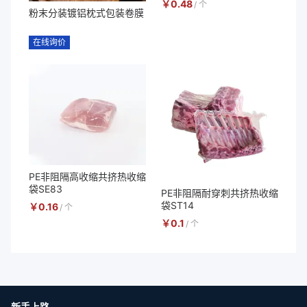
￥
0.48
/
个
粉末分装镀铝枕式包装卷膜
在线询价
PE非阻隔高收缩共挤热收缩
袋SE83
PE非阻隔耐穿刺共挤热收缩
袋ST14
￥
0.16
/
个
￥
0.1
/
个
新手上路