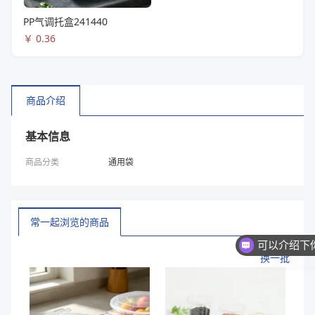
PP气调托盒241440
￥
0.36
商品介绍
基本信息
商品分类
通用袋
常一起浏览的商品
你们是
换一批