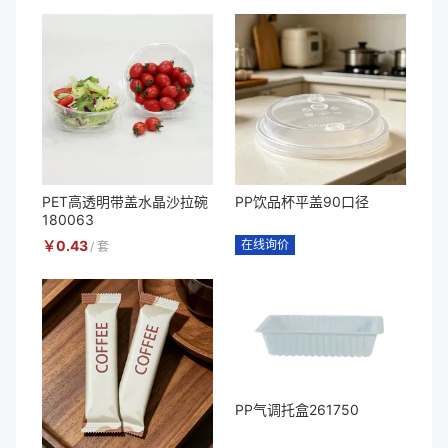
PET高透明带盖水晶沙拉碗
PP饮品杯平盖90口径
180063
￥
0.43
在线询价
/
套
PP气调托盒261750