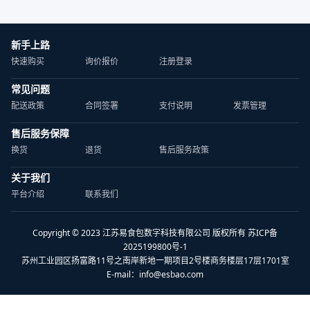
新手上路
快速购买
询价报价
注册登录
常见问题
配送政策
合同签署
支付说明
发票管理
售后服务保障
换货
退货
售后服务政策
关于我们
平台介绍
联系我们
Copyright © 2023 江苏易食包数字科技有限公司 版权所有 苏ICP备
2025199800号-1
苏州工业园区扬富路11号之南岸新地一期项目2号楼商务楼层17层1701室
E-mail：
info@esbao.com