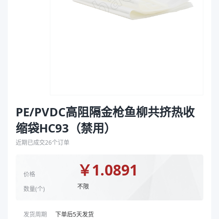
袋
颜色
透明、透明蓝
拉伸膜
封口方式
弧线底封
印刷版号
TI-S1634-B #1、TI-S1635-B #2、TI-S1636-B #3、
印刷总色数
1
正印刷色数
1
反印刷色数
0
产品形式
禁用
商品图片
PE/PVDC高阻隔金枪鱼柳共挤热收
缩袋HC93（禁用）
近期已成交
26
个订单
￥
1.0891
价格
不限
数量(
个
)
发货周期
下单后
5
天发货