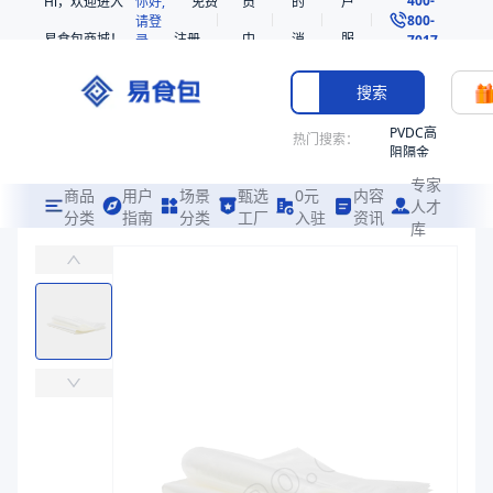
Hi，欢迎进入
你好,
免费
员
的
户
800-
请登
易食包商城！
注册
中
消
服
录
7017
心
息
务
搜索
PVDC高
热门搜索：
阻隔金
枪鱼柳
专家
共挤热
商品
用户
场景
甄选
0元
内容
人才
收缩袋
分类
指南
分类
工厂
入驻
资讯
库
PE/PVDC高阻隔金枪鱼柳共挤热收缩袋HC93（禁用）
PE
易食包（EPAK）专注于PE/PVDC高阻隔金枪鱼柳共挤热收缩袋H
非阻隔
共挤热
价格：
￥1.0891
收缩袋
221340
商品参数
221360
商品分类
印刷热收缩袋
烤箱袋
主要材质
PE、PVDC
221330
厚度（μm）
55
SE53
宽度（mm）
250、390、255
热收缩
长度（mm）
750、650