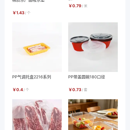
￥
0.79
/
米
￥
1.43
/
个
PP气调托盒2216系列
PP带盖圆碗180口径
￥
0.4
￥
0.73
/
个
/
套