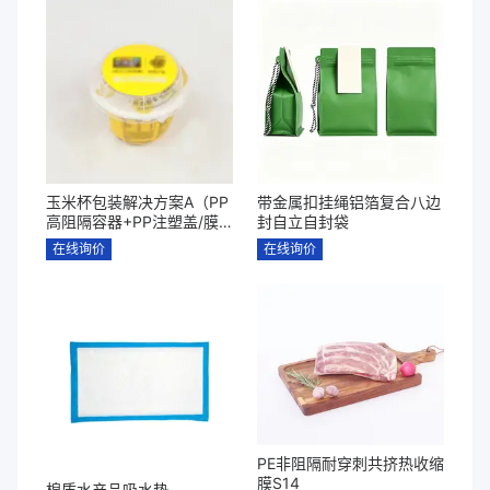
玉米杯包装解决方案A（PP
带金属扣挂绳铝箔复合八边
高阻隔容器+PP注塑盖/膜
封自立自封袋
内贴+PP勺子套装+收缩膜
在线询价
在线询价
标签+高阻隔耐高温易揭盖
膜）
PE非阻隔耐穿刺共挤热收缩
膜S14
棉质水产品吸水垫