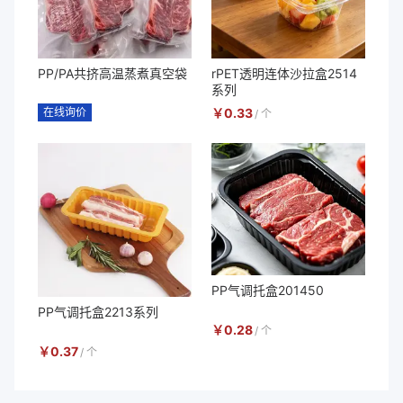
PP/PA共挤高温蒸煮真空袋
rPET透明连体沙拉盒2514
系列
在线询价
￥
0.33
/
个
PP气调托盒201450
PP气调托盒2213系列
￥
0.28
/
个
￥
0.37
/
个