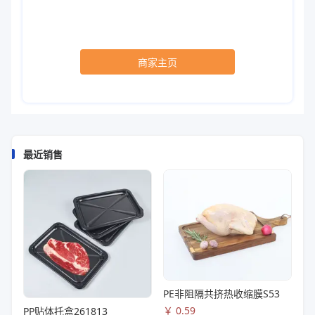
商家主页
最近销售
PE非阻隔共挤热收缩膜S53
￥
0.59
PP贴体托盒261813