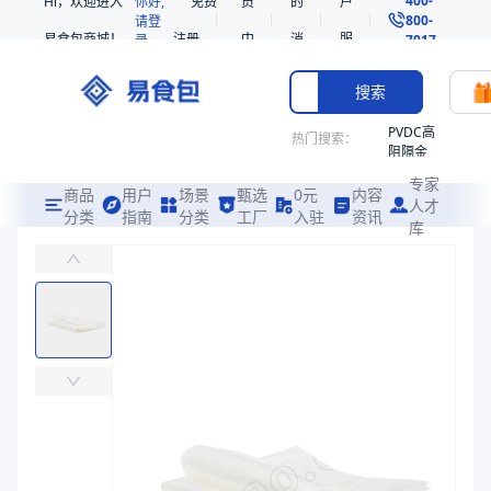
Hi，欢迎进入
你好,
免费
员
的
户
800-
请登
易食包商城！
注册
中
消
服
录
7017
心
息
务
搜索
PVDC高
热门搜索：
阻隔金
枪鱼柳
专家
共挤热
商品
用户
场景
甄选
0元
内容
人才
收缩袋
分类
指南
分类
工厂
入驻
资讯
库
PE非阻隔高收缩共挤印刷热收缩袋SE51
PE
易食包（EPAK）专注于PE非阻隔高收缩共挤印刷热收缩袋SE51包
221340
非阻隔
价格：
￥0.449 ~ ￥0.5765
共挤热
收缩袋
商品参数
221360
商品分类
印刷热收缩袋
221330
主要材质
PE、EVA
烤箱袋
厚度（μm）
45
SE53
宽度（mm）
225、250
热收缩
长度（mm）
380、388、438