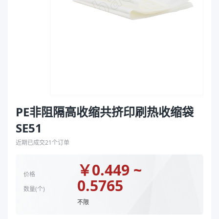
袋
颜色
透明
拉伸膜
封口方式
弧线底封
印刷版号
TI-S2937、TI-S2914、TI-S2941、TI-S2946
印刷总色数
8、14、15
正印刷色数
4、8、7
反印刷色数
4、6、7
商品图片
PE非阻隔高收缩共挤印刷热收缩袋
SE51
近期已成交
21
个订单
￥
0.449 ~
价格
0.5765
数量(
个
)
不限