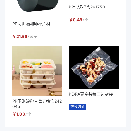
PP气调托盒261750
￥
0.48
/
个
PP高阻隔咖啡杯片材
￥
21.56
/
公斤
PE/PA真空共挤三边封袋
PP玉米淀粉带盖五格盒242
045
在线询价
￥
1.03
/
个