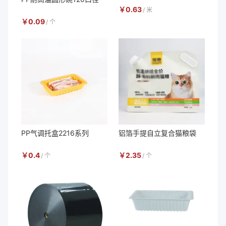
￥
0.63
/
米
￥
0.09
/
个
PP气调托盒2216系列
铝箔手提自立复合猫粮袋
￥
0.4
￥
2.35
/
个
/
个