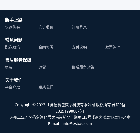
新手上路
快速购买
询价报价
注册登录
常见问题
配送政策
合同签署
支付说明
发票管理
售后服务保障
换货
退货
售后服务政策
关于我们
平台介绍
联系我们
Copyright © 2023 江苏易食包数字科技有限公司 版权所有 苏ICP备
2025199800号-1
苏州工业园区扬富路11号之南岸新地一期项目2号楼商务楼层17层1701室
E-mail：
info@esbao.com