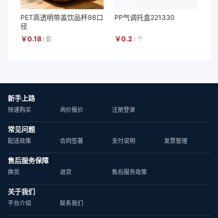
PET高透明带盖饮品杯98口
PP气调托盒221330
径
￥
0.18
￥
0.2
/
套
/
个
新手上路
快速购买
询价报价
注册登录
常见问题
配送政策
合同签署
支付说明
发票管理
售后服务保障
换货
退货
售后服务政策
关于我们
平台介绍
联系我们