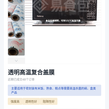
产品结构
PA/PA/RCPP
袋
产品结构
PA/PA/RCPP
拉伸膜
商品图片
透明高温复合盖膜
近期已成交
48
个订单
主要适用于密封装有米饭、熟食、糕点等需要高温杀菌的碗、盒类
产品
强度高
透明性好
阻隔性好