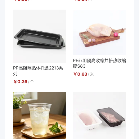
PE非阻隔高收缩共挤热收缩
膜S83
PP高阻隔贴体托盒2213系
列
￥
0.63
/
米
￥
0.36
/
个