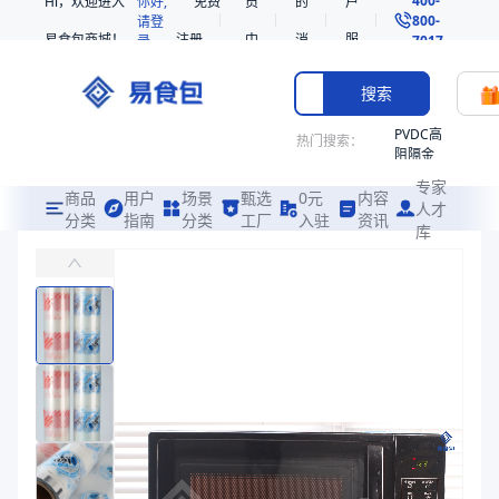
Hi，欢迎进入
你好,
免费
员
的
户
800-
请登
易食包商城！
注册
中
消
服
录
7017
心
息
务
搜索
PVDC高
热门搜索：
阻隔金
枪鱼柳
专家
共挤热
商品
用户
场景
甄选
0元
内容
人才
收缩袋
分类
指南
分类
工厂
入驻
资讯
库
透明高温复合盖膜
PE
主要适用于密封装有米饭、熟食、糕点等需要高温杀菌的碗、盒类产品
221340
非阻隔
易食包（EPAK）专注于透明高温复合盖膜包装，提供详尽的规格参数
共挤热
产品卖点：
强度高、透明性好、阻隔性好
收缩袋
221360
应用场景：
主要适用于密封装有米饭、熟食、糕点等需要高温杀菌的碗、
烤箱袋
价格：
在线询价
221330
商品参数
SE53
商品分类
盖膜
热收缩