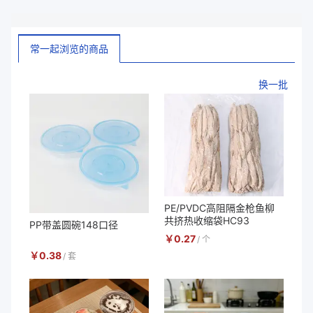
常一起浏览的商品
换一批
PE/PVDC高阻隔金枪鱼柳
共挤热收缩袋HC93
PP带盖圆碗148口径
￥
0.27
/
个
￥
0.38
/
套