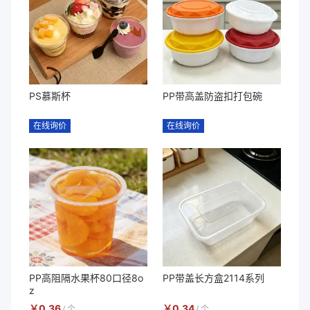
PS慕斯杯
PP带高盖防盗扣打包碗
在线询价
在线询价
PP高阻隔水果杯80口径8o
PP带盖长方盒2114系列
z
￥
0.36
￥
0.34
/
个
/
个